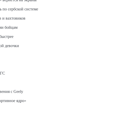
ь по сербской системе
в и вахтовиков
ми бойцам
быстрее
ной девочки
АГС
вения с Geely
ортивное ядро»