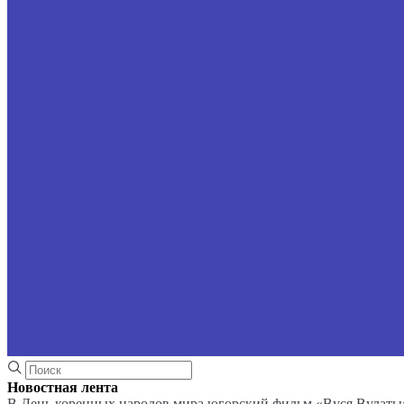
Новостная лента
В День коренных народов мира югорский фильм «Вуся Вулаты»