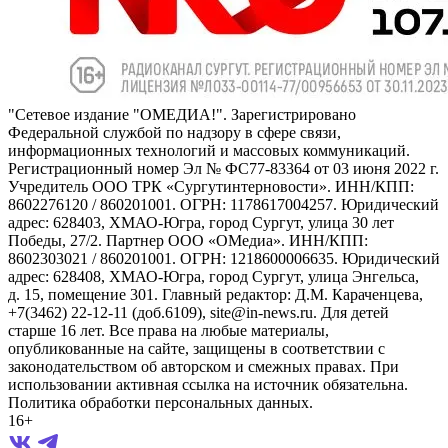
"Сетевое издание "ОМЕДИА!". Зарегистрировано
Федеральной службой по надзору в сфере связи,
информационных технологий и массовых коммуникаций.
Регистрационный номер Эл № ФС77-83364 от 03 июня 2022 г.
Учредитель ООО ТРК «Сургутинтерновости». ИНН/КПП:
8602276120 / 860201001. ОГРН: 1178617004257. Юридический
адрес: 628403, ХМАО-Югра, город Сургут, улица 30 лет
Победы, 27/2. Партнер ООО «ОМедиа». ИНН/КПП:
8602303021 / 860201001. ОГРН: 1218600006635. Юридический
адрес: 628408, ХМАО-Югра, город Сургут, улица Энгельса,
д. 15, помещение 301. Главный редактор: Д.М. Караченцева,
+7(3462) 22-12-11 (доб.6109), site@in-news.ru. Для детей
старше 16 лет. Все права на любые материалы,
опубликованные на сайте, защищены в соответствии с
законодательством об авторском и смежных правах. При
использовании активная ссылка на источник обязательна.
Политика обработки персональных данных.
16+