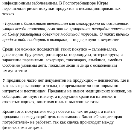
инфекционным заболеванием. В Роспотребнадзоре Югры
перечислили риски покупки продуктов в несанкционированных
точках.
«Торговля с багажников автомашин или автофургона на оживленных
улицах всегда незаконна, если это не ярмарочная площадка нанесенная
на Схему размещения объектов мобильной торговли. О таких точках
продаж надо сообщать в полицию», –
подчеркнули в ведомстве.
Среди возможных последствий таких покупок – сальмонеллез,
дизентерия, бруцеллез, ротавирусы, норовирусы, энтеровирусы, а
заражение паразитами: аскаридоз, токсокароз, лямблиоз, амебиаз.
Особенно уязвимы дети, пожилые люди и лица с ослабленным
иммунитетом.
У продавцов часто нет документов на продукцию – неизвестно, где и
как выращены овощи и ягоды, не превышают ли они нормы по
нитратам и пестицидам. Продавцы не имеют медицинских книжек, не
соблюдают личную гигиену, а продукция хранится на земле, в
открытых ящиках, впитывая пыль и выхлопные газы.
Кроме того, покупателя могут обвесить, чек не дадут, а найти
продавца на следующий день невозможно. Закон «О защите прав
потребителей» не работает, так как сделка происходит между
физическими лицами.