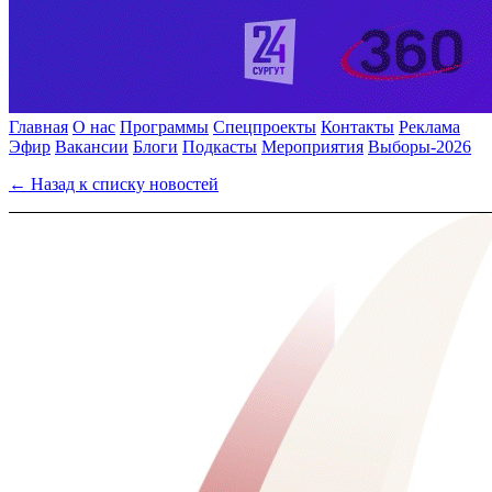
Главная
О нас
Программы
Спецпроекты
Контакты
Реклама
Эфир
Вакансии
Блоги
Подкасты
Мероприятия
Выборы-2026
← Назад к списку новостей