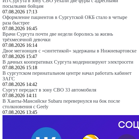
Из Сургута в зону СВО уехали две фуры с адресными
посылками бойцам
07.08.2026 17:13
Оформление пациентов в Сургутской ОКБ стало в четыре
раза быстрее
07.08.2026 16:45
Врачи Сургута почти две недели боролись за жизнь
трёхмесячной девочки
07.08.2026 16:14
Двое мегионцев с «синтетикой» задержаны в Нижневартовске
07.08.2026 15:47
В дачных кооперативах Сургута модернизируют электросети
07.08.2026 15:18
В сургутском перинатальном центре начал работать кабинет
ЗАГС
07.08.2026 14:42
Сургут передаст в зону СВО 33 автомобиля
07.08.2026 14:11
В Ханты-Мансийске Subaru перевернулся на бок после
столкновения с Geely
07.08.2026 13:45