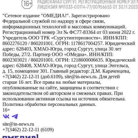
"Сетевое издание "ОМЕДИА!". Зарегистрировано
Федеральной службой по надзору в сфере связи,
информационных технологий и массовых коммуникаций.
Регистрационный номер Эл № ФС77-83364 от 03 июня 2022 г.
Учредитель ООО ТРК «Сургутинтерновости». ИНН/КПП:
8602276120 / 860201001. ОГРН: 1178617004257. Юридический
адрес: 628403, ХМАО-Югра, город Сургут, улица 30 лет
Победы, 27/2. Партнер ООО «ОМедиа». ИНН/КПП:
8602303021 / 860201001. ОГРН: 1218600006635. Юридический
адрес: 628408, ХМАО-Югра, город Сургут, улица Энгельса,
д. 15, помещение 301. Главный редактор: Д.М. Караченцева,
+7(3462) 22-12-11 (доб.6109), site@in-news.ru. Для детей
старше 16 лет. Все права на любые материалы,
опубликованные на сайте, защищены в соответствии с
законодательством об авторском и смежных правах. При
использовании активная ссылка на источник обязательна.
Политика обработки персональных данных.
16+
site@in-news.ru
+7(3462) 22-12-11 (6109)