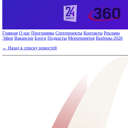
Главная
О нас
Программы
Спецпроекты
Контакты
Реклама
Эфир
Вакансии
Блоги
Подкасты
Мероприятия
Выборы-2026
← Назад к списку новостей