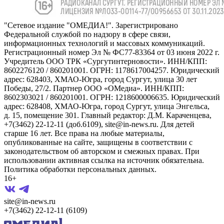
"Сетевое издание "ОМЕДИА!". Зарегистрировано
Федеральной службой по надзору в сфере связи,
информационных технологий и массовых коммуникаций.
Регистрационный номер Эл № ФС77-83364 от 03 июня 2022 г.
Учредитель ООО ТРК «Сургутинтерновости». ИНН/КПП:
8602276120 / 860201001. ОГРН: 1178617004257. Юридический
адрес: 628403, ХМАО-Югра, город Сургут, улица 30 лет
Победы, 27/2. Партнер ООО «ОМедиа». ИНН/КПП:
8602303021 / 860201001. ОГРН: 1218600006635. Юридический
адрес: 628408, ХМАО-Югра, город Сургут, улица Энгельса,
д. 15, помещение 301. Главный редактор: Д.М. Караченцева,
+7(3462) 22-12-11 (доб.6109), site@in-news.ru. Для детей
старше 16 лет. Все права на любые материалы,
опубликованные на сайте, защищены в соответствии с
законодательством об авторском и смежных правах. При
использовании активная ссылка на источник обязательна.
Политика обработки персональных данных.
16+
site@in-news.ru
+7(3462) 22-12-11 (6109)