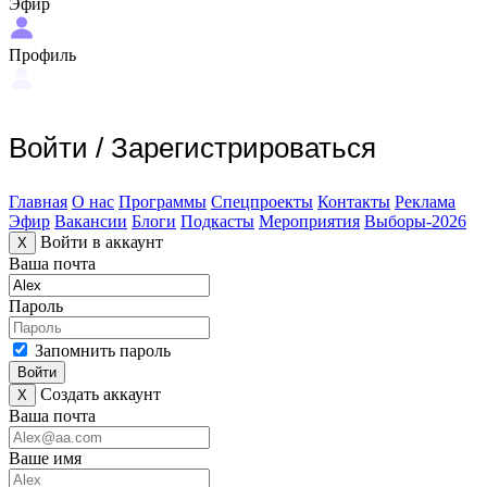
Эфир
Профиль
Войти
/
Зарегистрироваться
Главная
О нас
Программы
Спецпроекты
Контакты
Реклама
Эфир
Вакансии
Блоги
Подкасты
Мероприятия
Выборы-2026
Войти в аккаунт
X
Ваша почта
Пароль
Запомнить пароль
Войти
Создать аккаунт
X
Ваша почта
Ваше имя