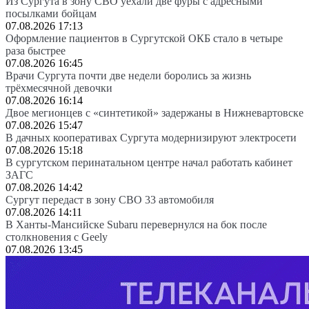
Из Сургута в зону СВО уехали две фуры с адресными
посылками бойцам
07.08.2026 17:13
Оформление пациентов в Сургутской ОКБ стало в четыре
раза быстрее
07.08.2026 16:45
Врачи Сургута почти две недели боролись за жизнь
трёхмесячной девочки
07.08.2026 16:14
Двое мегионцев с «синтетикой» задержаны в Нижневартовске
07.08.2026 15:47
В дачных кооперативах Сургута модернизируют электросети
07.08.2026 15:18
В сургутском перинатальном центре начал работать кабинет
ЗАГС
07.08.2026 14:42
Сургут передаст в зону СВО 33 автомобиля
07.08.2026 14:11
В Ханты-Мансийске Subaru перевернулся на бок после
столкновения с Geely
07.08.2026 13:45