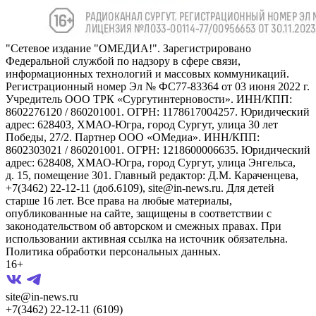
"Сетевое издание "ОМЕДИА!". Зарегистрировано
Федеральной службой по надзору в сфере связи,
информационных технологий и массовых коммуникаций.
Регистрационный номер Эл № ФС77-83364 от 03 июня 2022 г.
Учредитель ООО ТРК «Сургутинтерновости». ИНН/КПП:
8602276120 / 860201001. ОГРН: 1178617004257. Юридический
адрес: 628403, ХМАО-Югра, город Сургут, улица 30 лет
Победы, 27/2. Партнер ООО «ОМедиа». ИНН/КПП:
8602303021 / 860201001. ОГРН: 1218600006635. Юридический
адрес: 628408, ХМАО-Югра, город Сургут, улица Энгельса,
д. 15, помещение 301. Главный редактор: Д.М. Караченцева,
+7(3462) 22-12-11 (доб.6109), site@in-news.ru. Для детей
старше 16 лет. Все права на любые материалы,
опубликованные на сайте, защищены в соответствии с
законодательством об авторском и смежных правах. При
использовании активная ссылка на источник обязательна.
Политика обработки персональных данных.
16+
site@in-news.ru
+7(3462) 22-12-11 (6109)