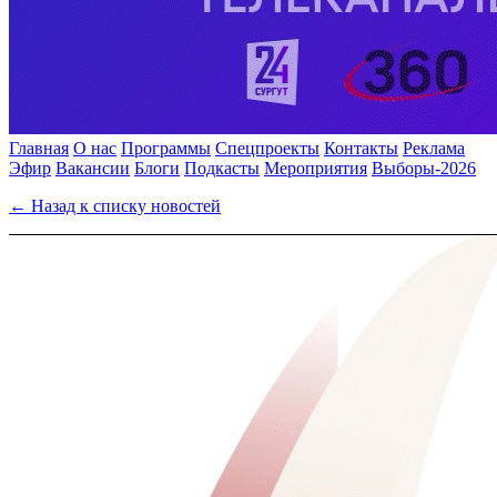
Главная
О нас
Программы
Спецпроекты
Контакты
Реклама
Эфир
Вакансии
Блоги
Подкасты
Мероприятия
Выборы-2026
← Назад к списку новостей