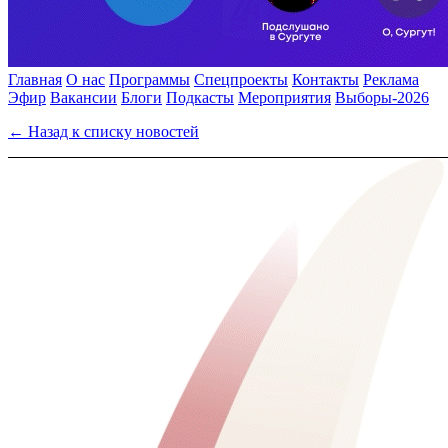
Главная
О нас
Программы
Спецпроекты
Контакты
Реклама
Эфир
Вакансии
Блоги
Подкасты
Мероприятия
Выборы-2026
← Назад к списку новостей