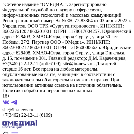
"Сетевое издание "ОМЕДИА!". Зарегистрировано
Федеральной службой по надзору в сфере связи,
информационных технологий и массовых коммуникаций.
Регистрационный номер Эл № ФС77-83364 от 03 июня 2022 г.
Учредитель ООО ТРК «Сургутинтерновости». ИНН/КПП:
8602276120 / 860201001. ОГРН: 1178617004257. Юридический
адрес: 628403, ХМАО-Югра, город Сургут, улица 30 лет
Победы, 27/2. Партнер ООО «ОМедиа». ИНН/КПП:
8602303021 / 860201001. ОГРН: 1218600006635. Юридический
адрес: 628408, ХМАО-Югра, город Сургут, улица Энгельса,
д. 15, помещение 301. Главный редактор: Д.М. Караченцева,
+7(3462) 22-12-11 (доб.6109), site@in-news.ru. Для детей
старше 16 лет. Все права на любые материалы,
опубликованные на сайте, защищены в соответствии с
законодательством об авторском и смежных правах. При
использовании активная ссылка на источник обязательна.
Политика обработки персональных данных.
16+
site@in-news.ru
+7(3462) 22-12-11 (6109)