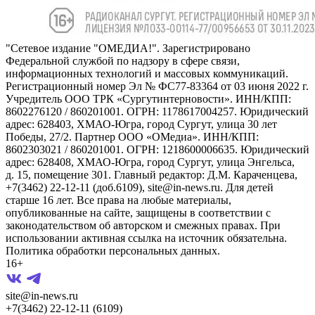
"Сетевое издание "ОМЕДИА!". Зарегистрировано
Федеральной службой по надзору в сфере связи,
информационных технологий и массовых коммуникаций.
Регистрационный номер Эл № ФС77-83364 от 03 июня 2022 г.
Учредитель ООО ТРК «Сургутинтерновости». ИНН/КПП:
8602276120 / 860201001. ОГРН: 1178617004257. Юридический
адрес: 628403, ХМАО-Югра, город Сургут, улица 30 лет
Победы, 27/2. Партнер ООО «ОМедиа». ИНН/КПП:
8602303021 / 860201001. ОГРН: 1218600006635. Юридический
адрес: 628408, ХМАО-Югра, город Сургут, улица Энгельса,
д. 15, помещение 301. Главный редактор: Д.М. Караченцева,
+7(3462) 22-12-11 (доб.6109), site@in-news.ru. Для детей
старше 16 лет. Все права на любые материалы,
опубликованные на сайте, защищены в соответствии с
законодательством об авторском и смежных правах. При
использовании активная ссылка на источник обязательна.
Политика обработки персональных данных.
16+
site@in-news.ru
+7(3462) 22-12-11 (6109)