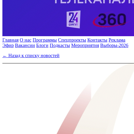
Главная
О нас
Программы
Спецпроекты
Контакты
Реклама
Эфир
Вакансии
Блоги
Подкасты
Мероприятия
Выборы-2026
← Назад к списку новостей