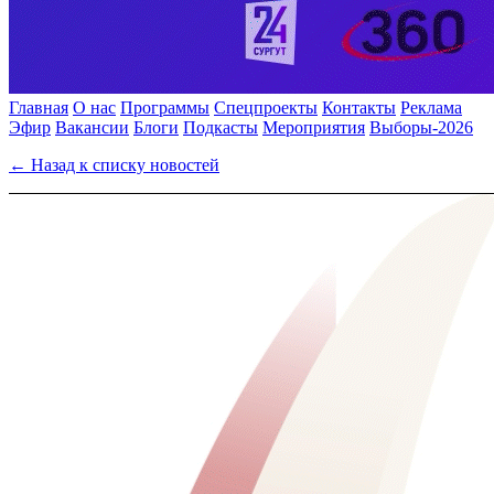
Главная
О нас
Программы
Спецпроекты
Контакты
Реклама
Эфир
Вакансии
Блоги
Подкасты
Мероприятия
Выборы-2026
← Назад к списку новостей