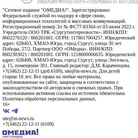
"Сетевое издание "ОМЕДИА!". Зарегистрировано
Федеральной службой по надзору в сфере связи,
информационных технологий и массовых коммуникаций.
Регистрационный номер Эл № ФС77-83364 от 03 июня 2022 г.
Учредитель ООО ТРК «Сургутинтерновости». ИНН/КПП:
8602276120 / 860201001. ОГРН: 1178617004257. Юридический
адрес: 628403, ХМАО-Югра, город Сургут, улица 30 лет
Победы, 27/2. Партнер ООО «ОМедиа». ИНН/КПП:
8602303021 / 860201001. ОГРН: 1218600006635. Юридический
адрес: 628408, ХМАО-Югра, город Сургут, улица Энгельса,
д. 15, помещение 301. Главный редактор: Д.М. Караченцева,
+7(3462) 22-12-11 (доб.6109), site@in-news.ru. Для детей
старше 16 лет. Все права на любые материалы,
опубликованные на сайте, защищены в соответствии с
законодательством об авторском и смежных правах. При
использовании активная ссылка на источник обязательна.
Политика обработки персональных данных.
16+
site@in-news.ru
+7(3462) 22-12-11 (6109)