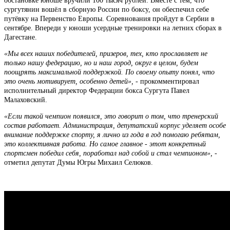
обстановке юноше вручили 100 тысяч рублей. Вместе с тем, что
сургутянин вошёл в сборную России по боксу, он обеспечил себе
путёвку на Первенство Европы. Соревнования пройдут в Сербии в
сентябре. Впереди у юноши усердные тренировки на летних сборах в
Дагестане.
«Мы всех наших победителей, призеров, тех, кто прославляет не
только нашу федерацию, но и наш город, округ в целом, будем
поощрять максимальной поддержкой. По своему опыту понял, что
это очень мотивирует, особенно детей»,
- прокомментировал
исполнительный директор Федерации бокса Сургута Павел
Малаховский.
«Если такой чемпион появился, это говорит о том, что тренерский
состав работает. Администрация, депутатский корпус уделяет особе
внимание поддержке спорту, я лично из года в год помогаю ребятам,
это коллективная работа. Но самое главное - этот конкретный
спортсмен победил себя, поработал над собой и стал чемпионом»,
-
отметил депутат Думы Югры Михаил Селюков.