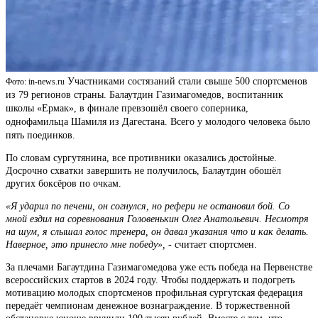
Участниками состязаний стали свыше 500 спортсменов
Фото: in-news.ru
из 79 регионов страны. Балаутдин Газимагомедов, воспитанник
школы «Ермак», в финале превзошёл своего соперника,
однофамильца Шамиля из Дагестана. Всего у молодого человека было
пять поединков.
По словам сургутянина, все противники оказались достойные.
Досрочно схватки завершить не получилось, Балаутдин обошёл
других боксёров по очкам.
«Я ударил по печени, он согнулся, но рефери не остановил бой. Со
мной ездил на соревнования Головенькин Олег Анатольевич. Несмотря
на шум, я слышал голос тренера, он давал указания что и как делать.
Наверное, это принесло мне победу»,
- считает спортсмен.
За плечами Багаутдина Газимагомедова уже есть победа на Первенстве
всероссийских стартов в 2024 году. Чтобы поддержать и подогреть
мотивацию молодых спортсменов профильная сургутская федерация
передаёт чемпионам денежное вознаграждение. В торжественной