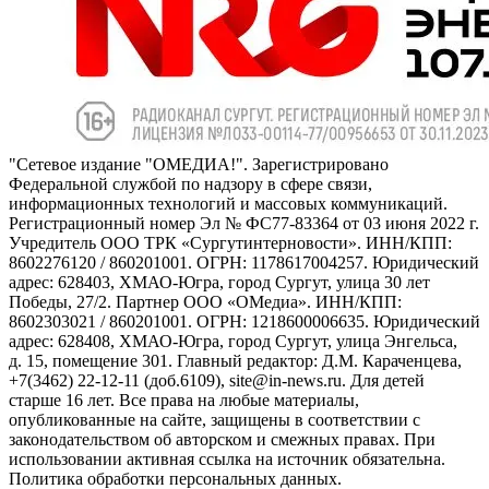
"Сетевое издание "ОМЕДИА!". Зарегистрировано
Федеральной службой по надзору в сфере связи,
информационных технологий и массовых коммуникаций.
Регистрационный номер Эл № ФС77-83364 от 03 июня 2022 г.
Учредитель ООО ТРК «Сургутинтерновости». ИНН/КПП:
8602276120 / 860201001. ОГРН: 1178617004257. Юридический
адрес: 628403, ХМАО-Югра, город Сургут, улица 30 лет
Победы, 27/2. Партнер ООО «ОМедиа». ИНН/КПП:
8602303021 / 860201001. ОГРН: 1218600006635. Юридический
адрес: 628408, ХМАО-Югра, город Сургут, улица Энгельса,
д. 15, помещение 301. Главный редактор: Д.М. Караченцева,
+7(3462) 22-12-11 (доб.6109), site@in-news.ru. Для детей
старше 16 лет. Все права на любые материалы,
опубликованные на сайте, защищены в соответствии с
законодательством об авторском и смежных правах. При
использовании активная ссылка на источник обязательна.
Политика обработки персональных данных.