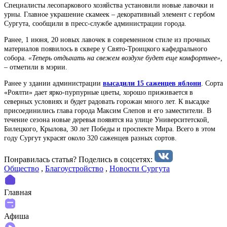
Специалисты лесопаркового хозяйства установили новые лавочки и
урны. Главное украшение скамеек – декоративный элемент с гербом
Сургута, сообщили в пресс-службе администрации города.
Ранее, 1 июня, 20 новых лавочек в современном стиле из прочных
материалов появилось в сквере у Свято-Троицкого кафедрального
собора.
«Теперь отдыхать на свежем воздухе будет еще комфортнее»,
–
отметили в мэрии.
Ранее у здании администрации
высадили 15 саженцев яблони
. Сорта
«Роялти» дает ярко-пурпурные цветы, хорошо приживается в
северных условиях и будет радовать горожан много лет. К высадке
присоединились глава города Максим Слепов и его заместители. В
течение сезона новые деревья появятся на улице Университетской,
Билецкого, Крылова, 30 лет Победы и проспекте Мира. Всего в этом
году Сургут украсят около 320 саженцев разных сортов.
Понравилась статья? Поделиcь в соцсетях:
Общество
,
Благоустройство
,
Новости Сургута
Главная
Афиша