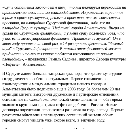
«Суть соглашения заключает в том, что мы планируем переходить на
практические шаги нашего взаимодействия. Из рамочных вариантов -
в рамки кросс-культурных, реальных проектов, или же совместных
проектов, на площадках Сургутской филармонии, либо же на
площадке Дворца культуры "Нефтьче" города Альметьевск. Вчера мы
гуляли по Сургутской филармонии, и у меня сразу появилась идея, что
у нас есть международный фестиваль "Притяжение музыки". Он в
этом году прошел в шестой раз, в 14 раз прошел фестиваль "Зеленый
шум" в Сургутской филармонии. В рамках этих фестивалей можно
придумать что-то связанное с обменом коллективов на разных
площадках»,
- предложил Рамиль Садриев, директор Дворца культуры
«Нефтьче», Альметьевск.
В Сургуте живет большая татарская диаспора, что делает культурное
сотрудничество особенно актуальным. Первое соглашение о
взаимодействии между администрациями нашего города и
Альметьевска было подписано еще в 2003 году. За более чем 20 лет
муниципалитеты выстроили дружеские и партнерские отношения,
основанные на схожей экономической специализации — оба города
являются крупными центрами нефтегазодобычи в России. Новые
договоры определили перспективы развития на годы вперед. Первые
результаты обновления партнерских соглашений жители обоих
городов смогут увидеть уже, скорее всего, в текущем году.