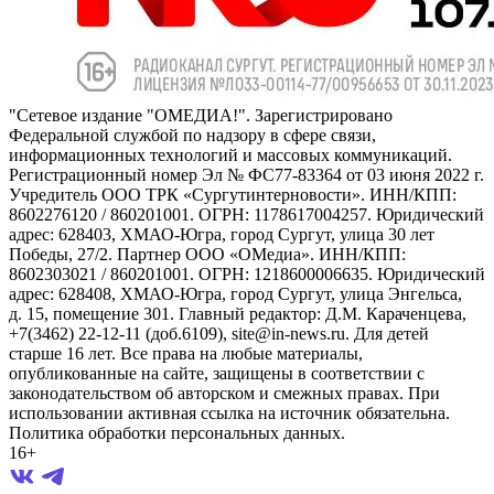
"Сетевое издание "ОМЕДИА!". Зарегистрировано
Федеральной службой по надзору в сфере связи,
информационных технологий и массовых коммуникаций.
Регистрационный номер Эл № ФС77-83364 от 03 июня 2022 г.
Учредитель ООО ТРК «Сургутинтерновости». ИНН/КПП:
8602276120 / 860201001. ОГРН: 1178617004257. Юридический
адрес: 628403, ХМАО-Югра, город Сургут, улица 30 лет
Победы, 27/2. Партнер ООО «ОМедиа». ИНН/КПП:
8602303021 / 860201001. ОГРН: 1218600006635. Юридический
адрес: 628408, ХМАО-Югра, город Сургут, улица Энгельса,
д. 15, помещение 301. Главный редактор: Д.М. Караченцева,
+7(3462) 22-12-11 (доб.6109), site@in-news.ru. Для детей
старше 16 лет. Все права на любые материалы,
опубликованные на сайте, защищены в соответствии с
законодательством об авторском и смежных правах. При
использовании активная ссылка на источник обязательна.
Политика обработки персональных данных.
16+