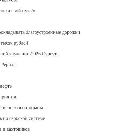
ложи свой путь!»
прокладывать благоустроенные дорожки
 тысяч рублей
жной кампании-2026 Сургута
 Рериха
 нефть
дприятия
 вернется на экраны
ь по сербской системе
в и вахтовиков