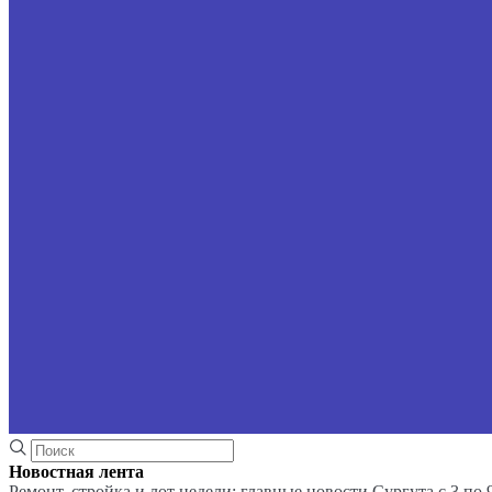
Новостная лента
Ремонт, стройка и лот недели: главные новости Сургута с 3 по 