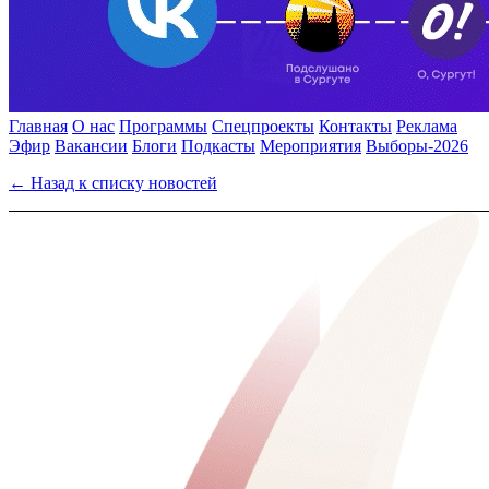
Главная
О нас
Программы
Спецпроекты
Контакты
Реклама
Эфир
Вакансии
Блоги
Подкасты
Мероприятия
Выборы-2026
← Назад к списку новостей