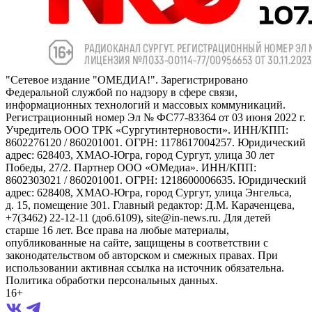
"Сетевое издание "ОМЕДИА!". Зарегистрировано
Федеральной службой по надзору в сфере связи,
информационных технологий и массовых коммуникаций.
Регистрационный номер Эл № ФС77-83364 от 03 июня 2022 г.
Учредитель ООО ТРК «Сургутинтерновости». ИНН/КПП:
8602276120 / 860201001. ОГРН: 1178617004257. Юридический
адрес: 628403, ХМАО-Югра, город Сургут, улица 30 лет
Победы, 27/2. Партнер ООО «ОМедиа». ИНН/КПП:
8602303021 / 860201001. ОГРН: 1218600006635. Юридический
адрес: 628408, ХМАО-Югра, город Сургут, улица Энгельса,
д. 15, помещение 301. Главный редактор: Д.М. Караченцева,
+7(3462) 22-12-11 (доб.6109), site@in-news.ru. Для детей
старше 16 лет. Все права на любые материалы,
опубликованные на сайте, защищены в соответствии с
законодательством об авторском и смежных правах. При
использовании активная ссылка на источник обязательна.
Политика обработки персональных данных.
16+