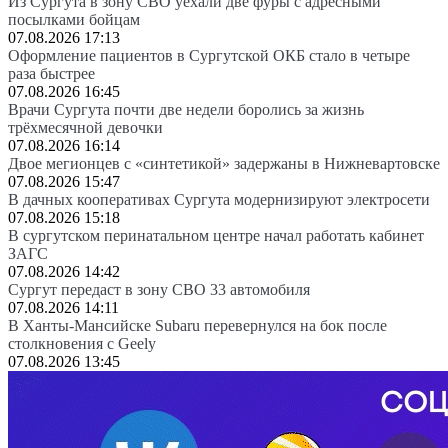
Из Сургута в зону СВО уехали две фуры с адресными
посылками бойцам
07.08.2026 17:13
Оформление пациентов в Сургутской ОКБ стало в четыре
раза быстрее
07.08.2026 16:45
Врачи Сургута почти две недели боролись за жизнь
трёхмесячной девочки
07.08.2026 16:14
Двое мегионцев с «синтетикой» задержаны в Нижневартовске
07.08.2026 15:47
В дачных кооперативах Сургута модернизируют электросети
07.08.2026 15:18
В сургутском перинатальном центре начал работать кабинет
ЗАГС
07.08.2026 14:42
Сургут передаст в зону СВО 33 автомобиля
07.08.2026 14:11
В Ханты-Мансийске Subaru перевернулся на бок после
столкновения с Geely
07.08.2026 13:45