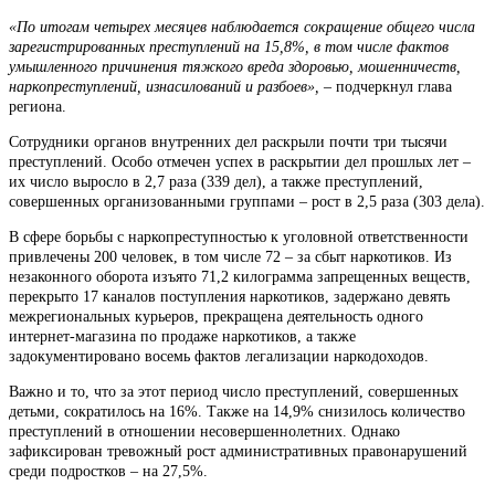
«По итогам четырех месяцев наблюдается сокращение общего числа
зарегистрированных преступлений на 15,8%, в том числе фактов
умышленного причинения тяжкого вреда здоровью, мошенничеств,
наркопреступлений, изнасилований и разбоев», –
подчеркнул глава
региона.
Сотрудники органов внутренних дел раскрыли почти три тысячи
преступлений. Особо отмечен успех в раскрытии дел прошлых лет –
их число выросло в 2,7 раза (339 дел), а также преступлений,
совершенных организованными группами – рост в 2,5 раза (303 дела).
В сфере борьбы с наркопреступностью к уголовной ответственности
привлечены 200 человек, в том числе 72 – за сбыт наркотиков. Из
незаконного оборота изъято 71,2 килограмма запрещенных веществ,
перекрыто 17 каналов поступления наркотиков, задержано девять
межрегиональных курьеров, прекращена деятельность одного
интернет-магазина по продаже наркотиков, а также
задокументировано восемь фактов легализации наркодоходов.
Важно и то, что за этот период число преступлений, совершенных
детьми, сократилось на 16%. Также на 14,9% снизилось количество
преступлений в отношении несовершеннолетних. Однако
зафиксирован тревожный рост административных правонарушений
среди подростков – на 27,5%.