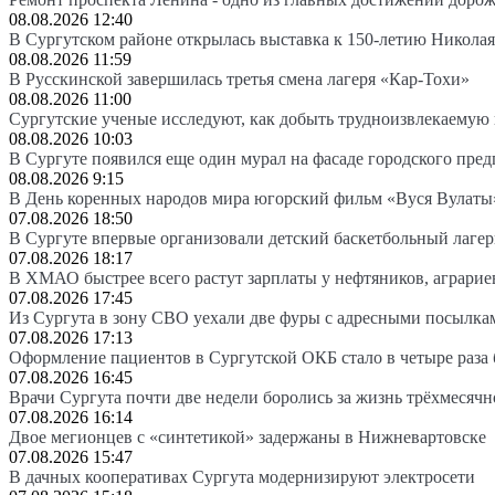
08.08.2026 12:40
В Сургутском районе открылась выставка к 150-летию Николая
08.08.2026 11:59
В Русскинской завершилась третья смена лагеря «Кар-Тохи»
08.08.2026 11:00
Сургутские ученые исследуют, как добыть трудноизвлекаемую
08.08.2026 10:03
В Сургуте появился еще один мурал на фасаде городского пре
08.08.2026 9:15
В День коренных народов мира югорский фильм «Вуся Вулаты»
07.08.2026 18:50
В Сургуте впервые организовали детский баскетбольный лагер
07.08.2026 18:17
В ХМАО быстрее всего растут зарплаты у нефтяников, аграрие
07.08.2026 17:45
Из Сургута в зону СВО уехали две фуры с адресными посылка
07.08.2026 17:13
Оформление пациентов в Сургутской ОКБ стало в четыре раза 
07.08.2026 16:45
Врачи Сургута почти две недели боролись за жизнь трёхмесяч
07.08.2026 16:14
Двое мегионцев с «синтетикой» задержаны в Нижневартовске
07.08.2026 15:47
В дачных кооперативах Сургута модернизируют электросети