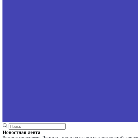
Новостная лента
Ремонт проспекта Ленина - одно из главных достижений доро