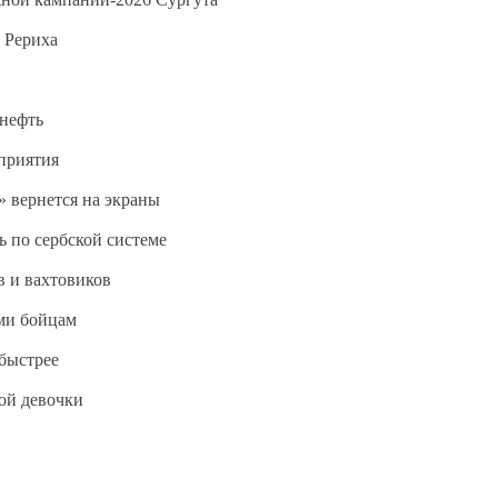
 Рериха
 нефть
дприятия
 вернется на экраны
ь по сербской системе
в и вахтовиков
ми бойцам
быстрее
ной девочки