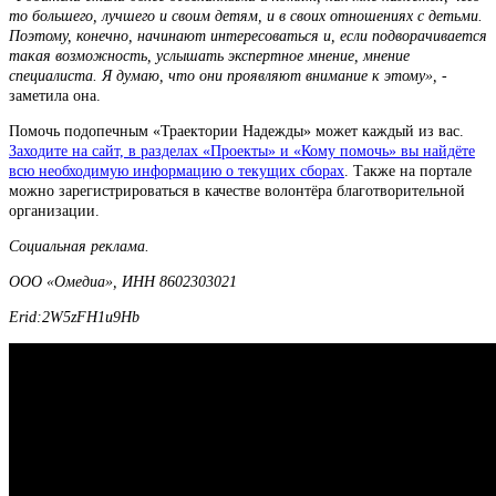
то большего, лучшего и своим детям, и в своих отношениях с детьми.
Поэтому, конечно, начинают интересоваться и, если подворачивается
такая возможность, услышать экспертное мнение, мнение
специалиста. Я думаю, что они проявляют внимание к этому»,
-
заметила она.
Помочь подопечным «Траектории Надежды» может каждый из вас.
Заходите на сайт, в разделах «Проекты» и «Кому помочь» вы найдёте
всю необходимую информацию о текущих сборах
. Также на портале
можно зарегистрироваться в качестве волонтёра благотворительной
организации.
Социальная реклама.
ООО «Омедиа», ИНН 8602303021
Erid:2W5zFH1u9Hb