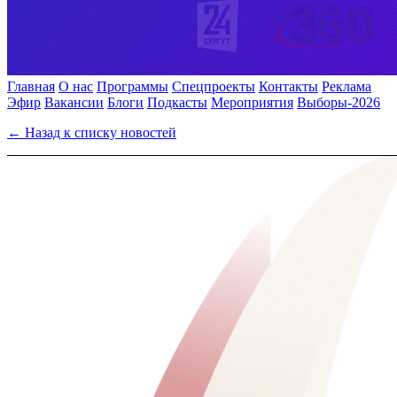
Главная
О нас
Программы
Спецпроекты
Контакты
Реклама
Эфир
Вакансии
Блоги
Подкасты
Мероприятия
Выборы-2026
← Назад к списку новостей