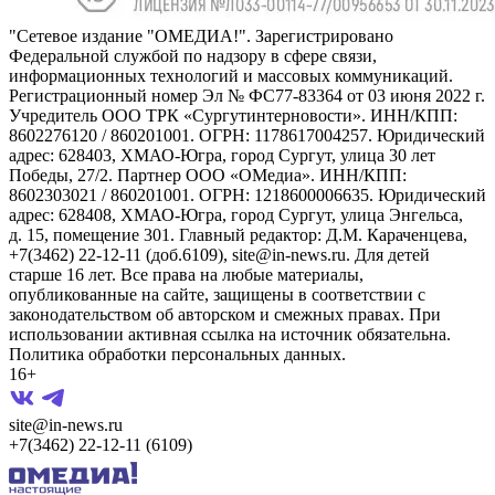
"Сетевое издание "ОМЕДИА!". Зарегистрировано
Федеральной службой по надзору в сфере связи,
информационных технологий и массовых коммуникаций.
Регистрационный номер Эл № ФС77-83364 от 03 июня 2022 г.
Учредитель ООО ТРК «Сургутинтерновости». ИНН/КПП:
8602276120 / 860201001. ОГРН: 1178617004257. Юридический
адрес: 628403, ХМАО-Югра, город Сургут, улица 30 лет
Победы, 27/2. Партнер ООО «ОМедиа». ИНН/КПП:
8602303021 / 860201001. ОГРН: 1218600006635. Юридический
адрес: 628408, ХМАО-Югра, город Сургут, улица Энгельса,
д. 15, помещение 301. Главный редактор: Д.М. Караченцева,
+7(3462) 22-12-11 (доб.6109), site@in-news.ru. Для детей
старше 16 лет. Все права на любые материалы,
опубликованные на сайте, защищены в соответствии с
законодательством об авторском и смежных правах. При
использовании активная ссылка на источник обязательна.
Политика обработки персональных данных.
16+
site@in-news.ru
+7(3462) 22-12-11 (6109)