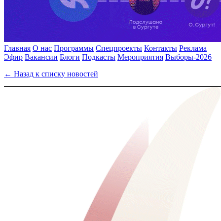
Главная
О нас
Программы
Спецпроекты
Контакты
Реклама
Эфир
Вакансии
Блоги
Подкасты
Мероприятия
Выборы-2026
← Назад к списку новостей