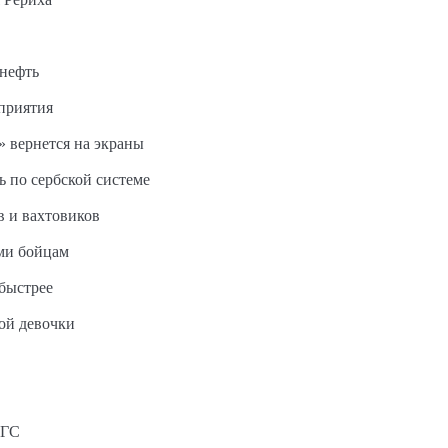
 нефть
дприятия
 вернется на экраны
ь по сербской системе
в и вахтовиков
ми бойцам
быстрее
ной девочки
АГС