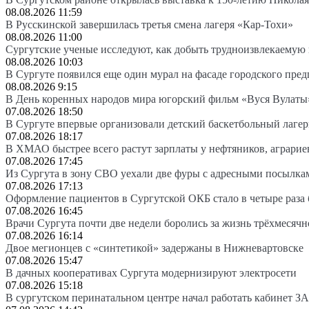
08.08.2026 11:59
В Русскинской завершилась третья смена лагеря «Кар-Тохи»
08.08.2026 11:00
Сургутские ученые исследуют, как добыть трудноизвлекаемую
08.08.2026 10:03
В Сургуте появился еще один мурал на фасаде городского пре
08.08.2026 9:15
В День коренных народов мира югорский фильм «Вуся Вулаты»
07.08.2026 18:50
В Сургуте впервые организовали детский баскетбольный лагер
07.08.2026 18:17
В ХМАО быстрее всего растут зарплаты у нефтяников, аграрие
07.08.2026 17:45
Из Сургута в зону СВО уехали две фуры с адресными посылка
07.08.2026 17:13
Оформление пациентов в Сургутской ОКБ стало в четыре раза 
07.08.2026 16:45
Врачи Сургута почти две недели боролись за жизнь трёхмесяч
07.08.2026 16:14
Двое мегионцев с «синтетикой» задержаны в Нижневартовске
07.08.2026 15:47
В дачных кооперативах Сургута модернизируют электросети
07.08.2026 15:18
В сургутском перинатальном центре начал работать кабинет З