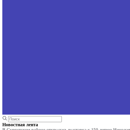
Новостная лента
В Сургутском районе открылась выставка к 150-летию Николая