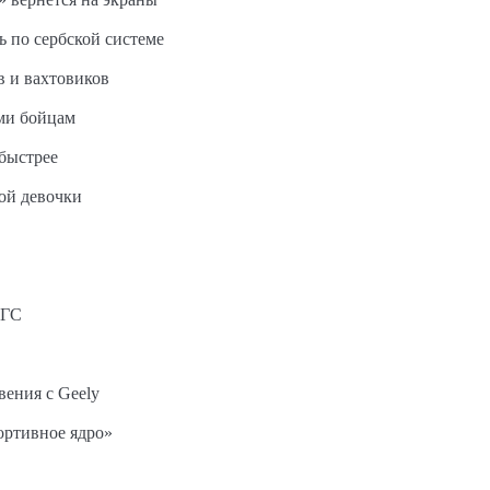
ь по сербской системе
в и вахтовиков
ми бойцам
быстрее
ной девочки
АГС
вения с Geely
ортивное ядро»