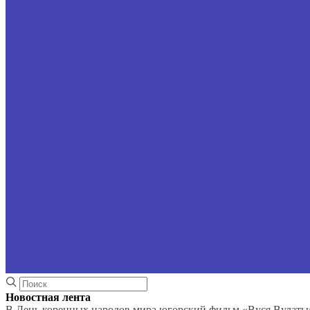
Новостная лента
В День коренных народов мира югорский фильм «Вуся Вулаты»