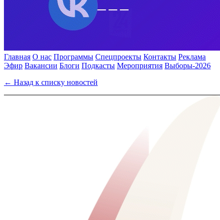
Главная
О нас
Программы
Спецпроекты
Контакты
Реклама
Эфир
Вакансии
Блоги
Подкасты
Мероприятия
Выборы-2026
← Назад к списку новостей