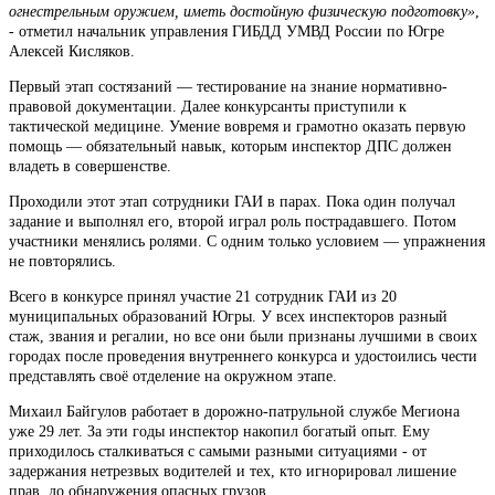
огнестрельным оружием, иметь достойную физическую подготовку»
,
- отметил начальник управления ГИБДД УМВД России по Югре
Алексей Кисляков.
Первый этап состязаний — тестирование на знание нормативно-
правовой документации. Далее конкурсанты приступили к
тактической медицине. Умение вовремя и грамотно оказать первую
помощь — обязательный навык, которым инспектор ДПС должен
владеть в совершенстве.
Проходили этот этап сотрудники ГАИ в парах. Пока один получал
задание и выполнял его, второй играл роль пострадавшего. Потом
участники менялись ролями. С одним только условием — упражнения
не повторялись.
Всего в конкурсе принял участие 21 сотрудник ГАИ из 20
муниципальных образований Югры. У всех инспекторов разный
стаж, звания и регалии, но все они были признаны лучшими в своих
городах после проведения внутреннего конкурса и удостоились чести
представлять своё отделение на окружном этапе.
Михаил Байгулов работает в дорожно-патрульной службе Мегиона
уже 29 лет. За эти годы инспектор накопил богатый опыт. Ему
приходилось сталкиваться с самыми разными ситуациями - от
задержания нетрезвых водителей и тех, кто игнорировал лишение
прав, до обнаружения опасных грузов.