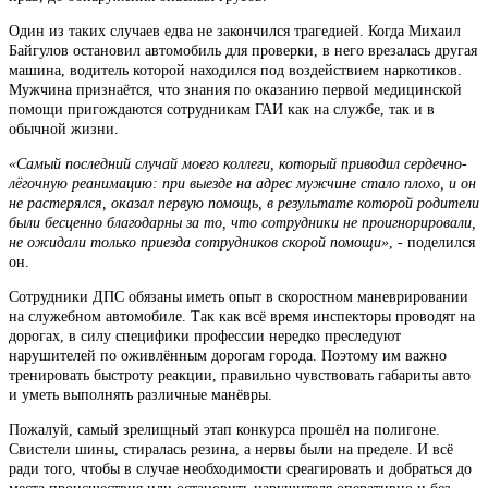
Один из таких случаев едва не закончился трагедией. Когда Михаил
Байгулов остановил автомобиль для проверки, в него врезалась другая
машина, водитель которой находился под воздействием наркотиков.
Мужчина признаётся, что знания по оказанию первой медицинской
помощи пригождаются сотрудникам ГАИ как на службе, так и в
обычной жизни.
«Самый последний случай моего коллеги, который приводил сердечно-
лёгочную реанимацию: при выезде на адрес мужчине стало плохо, и он
не растерялся, оказал первую помощь, в результате которой родители
были бесценно благодарны за то, что сотрудники не проигнорировали,
не ожидали только приезда сотрудников скорой помощи»
, - поделился
он.
Сотрудники ДПС обязаны иметь опыт в скоростном маневрировании
на служебном автомобиле. Так как всё время инспекторы проводят на
дорогах, в силу специфики профессии нередко преследуют
нарушителей по оживлённым дорогам города. Поэтому им важно
тренировать быстроту реакции, правильно чувствовать габариты авто
и уметь выполнять различные манёвры.
Пожалуй, самый зрелищный этап конкурса прошёл на полигоне.
Свистели шины, стиралась резина, а нервы были на пределе. И всё
ради того, чтобы в случае необходимости среагировать и добраться до