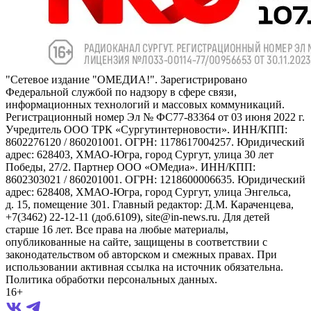
"Сетевое издание "ОМЕДИА!". Зарегистрировано
Федеральной службой по надзору в сфере связи,
информационных технологий и массовых коммуникаций.
Регистрационный номер Эл № ФС77-83364 от 03 июня 2022 г.
Учредитель ООО ТРК «Сургутинтерновости». ИНН/КПП:
8602276120 / 860201001. ОГРН: 1178617004257. Юридический
адрес: 628403, ХМАО-Югра, город Сургут, улица 30 лет
Победы, 27/2. Партнер ООО «ОМедиа». ИНН/КПП:
8602303021 / 860201001. ОГРН: 1218600006635. Юридический
адрес: 628408, ХМАО-Югра, город Сургут, улица Энгельса,
д. 15, помещение 301. Главный редактор: Д.М. Караченцева,
+7(3462) 22-12-11 (доб.6109), site@in-news.ru. Для детей
старше 16 лет. Все права на любые материалы,
опубликованные на сайте, защищены в соответствии с
законодательством об авторском и смежных правах. При
использовании активная ссылка на источник обязательна.
Политика обработки персональных данных.
16+