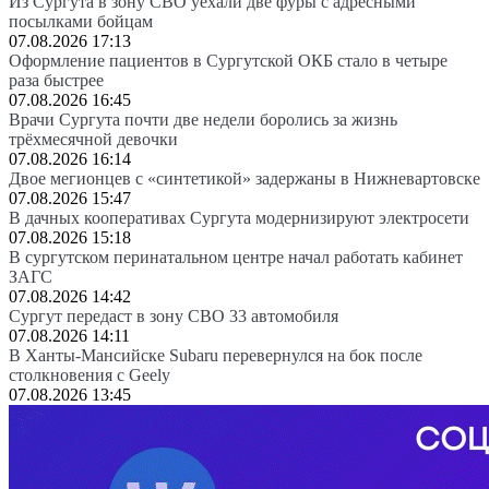
Из Сургута в зону СВО уехали две фуры с адресными
посылками бойцам
07.08.2026 17:13
Оформление пациентов в Сургутской ОКБ стало в четыре
раза быстрее
07.08.2026 16:45
Врачи Сургута почти две недели боролись за жизнь
трёхмесячной девочки
07.08.2026 16:14
Двое мегионцев с «синтетикой» задержаны в Нижневартовске
07.08.2026 15:47
В дачных кооперативах Сургута модернизируют электросети
07.08.2026 15:18
В сургутском перинатальном центре начал работать кабинет
ЗАГС
07.08.2026 14:42
Сургут передаст в зону СВО 33 автомобиля
07.08.2026 14:11
В Ханты-Мансийске Subaru перевернулся на бок после
столкновения с Geely
07.08.2026 13:45