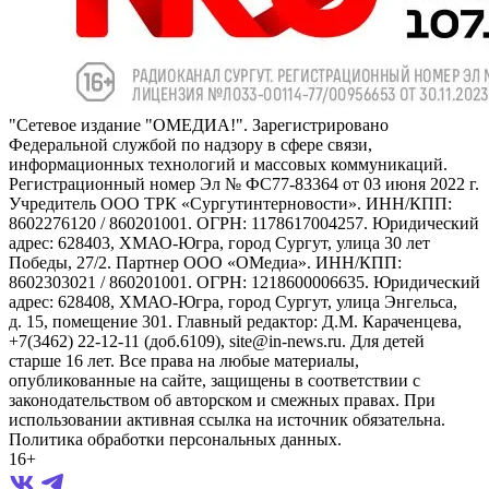
"Сетевое издание "ОМЕДИА!". Зарегистрировано
Федеральной службой по надзору в сфере связи,
информационных технологий и массовых коммуникаций.
Регистрационный номер Эл № ФС77-83364 от 03 июня 2022 г.
Учредитель ООО ТРК «Сургутинтерновости». ИНН/КПП:
8602276120 / 860201001. ОГРН: 1178617004257. Юридический
адрес: 628403, ХМАО-Югра, город Сургут, улица 30 лет
Победы, 27/2. Партнер ООО «ОМедиа». ИНН/КПП:
8602303021 / 860201001. ОГРН: 1218600006635. Юридический
адрес: 628408, ХМАО-Югра, город Сургут, улица Энгельса,
д. 15, помещение 301. Главный редактор: Д.М. Караченцева,
+7(3462) 22-12-11 (доб.6109), site@in-news.ru. Для детей
старше 16 лет. Все права на любые материалы,
опубликованные на сайте, защищены в соответствии с
законодательством об авторском и смежных правах. При
использовании активная ссылка на источник обязательна.
Политика обработки персональных данных.
16+