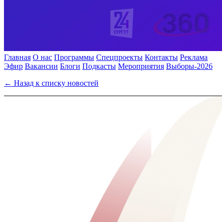
Главная
О нас
Программы
Спецпроекты
Контакты
Реклама
Эфир
Вакансии
Блоги
Подкасты
Мероприятия
Выборы-2026
← Назад к списку новостей