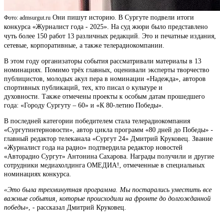
Они пишут историю. В Сургуте подвели итоги
Фото: admsurgut.ru
конкурса «Журналист года - 2025». На суд жюри было представлено
чуть более 150 работ 13 различных редакций. Это и печатные издания,
сетевые, корпоративные, а также телерадиокомпании.
В этом году организаторы события рассматривали материалы в 13
номинациях. Помимо трёх главных, оценивали эксперты творчество
публицистов, молодых акул пера в номинации «Надежда», авторов
спортивных публикаций, тех, кто писал о культуре и
духовности. Также отмечены проекты к особым датам прошедшего
года: «Городу Сургуту – 60» и «К 80-летию Победы».
В последней категории победителем стала телерадиокомпания
«Сургутинтерновости», автор цикла программ «80 дней до Победы» -
главный редактор телеканала «Сургут 24» Дмитрий Круковец. Звание
«Журналист года на радио» подтвердила редактор новостей
«Авторадио Сургут» Антонина Сахарова. Награды получили и другие
сотрудники медиахолдинга ОМЕДИА!, отмеченные в специальных
номинациях конкурса.
«Это была трехминутная программа. Мы постарались уместить все
важные события, которые происходили на фронте до долгожданной
победы»
, - рассказал Дмитрий Круковец.