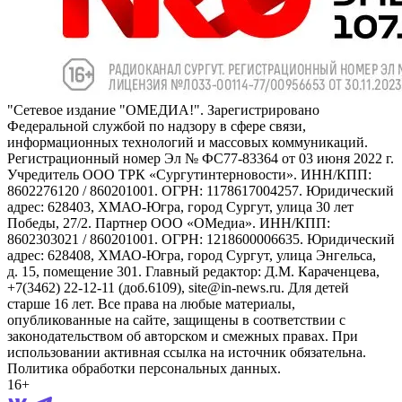
"Сетевое издание "ОМЕДИА!". Зарегистрировано
Федеральной службой по надзору в сфере связи,
информационных технологий и массовых коммуникаций.
Регистрационный номер Эл № ФС77-83364 от 03 июня 2022 г.
Учредитель ООО ТРК «Сургутинтерновости». ИНН/КПП:
8602276120 / 860201001. ОГРН: 1178617004257. Юридический
адрес: 628403, ХМАО-Югра, город Сургут, улица 30 лет
Победы, 27/2. Партнер ООО «ОМедиа». ИНН/КПП:
8602303021 / 860201001. ОГРН: 1218600006635. Юридический
адрес: 628408, ХМАО-Югра, город Сургут, улица Энгельса,
д. 15, помещение 301. Главный редактор: Д.М. Караченцева,
+7(3462) 22-12-11 (доб.6109), site@in-news.ru. Для детей
старше 16 лет. Все права на любые материалы,
опубликованные на сайте, защищены в соответствии с
законодательством об авторском и смежных правах. При
использовании активная ссылка на источник обязательна.
Политика обработки персональных данных.
16+