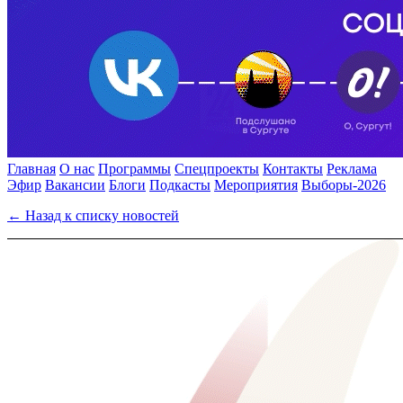
Главная
О нас
Программы
Спецпроекты
Контакты
Реклама
Эфир
Вакансии
Блоги
Подкасты
Мероприятия
Выборы-2026
← Назад к списку новостей