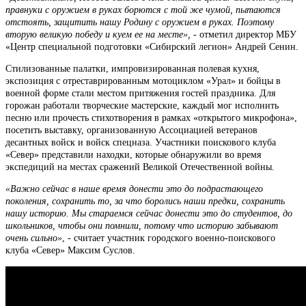
правнуки с оружием в руках борются с той же чумой, пытаются
отстоять, защитить нашу Родину с оружием в руках. Поэтому
вторую великую победу и куем ее на месте»,
- отметил директор МБУ
«Центр специальной подготовки «Сибирский легион» Андрей Сенин.
Стилизованные палатки, импровизированная полевая кухня,
экспозиция с отреставрированным мотоциклом «Урал» и бойцы в
военной форме стали местом притяжения гостей праздника. Для
горожан работали творческие мастерские, каждый мог исполнить
песню или прочесть стихотворения в рамках «открытого микрофона»,
посетить выставку, организованную Ассоциацией ветеранов
десантных войск и войск спецназа. Участники поискового клуба
«Север» представили находки, которые обнаружили во время
экспедиций на местах сражений Великой Отечественной войны.
«Важно сейчас в наше время донести это до подрастающего
поколения, сохранить то, за что боролись наши предки, сохранить
нашу историю. Мы стараемся сейчас донести это до студентов, до
школьников, чтобы они помнили, потому что историю забывают
очень сильно»
, - считает участник городского военно-поискового
клуба «Север» Максим Суслов.