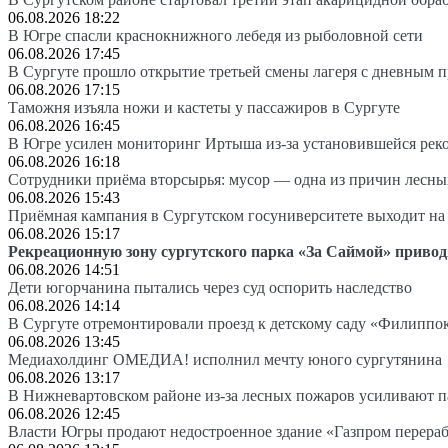
06.08.2026 18:22
В Югре спасли краснокнижного лебедя из рыболовной сети
06.08.2026 17:45
В Сургуте прошло открытие третьей смены лагеря с дневным 
06.08.2026 17:15
Таможня изъяла ножи и кастеты у пассажиров в Сургуте
06.08.2026 16:45
В Югре усилен мониторинг Иртыша из-за установившейся рек
06.08.2026 16:18
Сотрудники приёма вторсырья: мусор — одна из причин лесн
06.08.2026 15:43
Приёмная кампания в Сургутском госуниверситете выходит 
06.08.2026 15:17
Рекреационную зону сургутского парка «За Саймой» привод
06.08.2026 14:51
Дети югорчанина пытались через суд оспорить наследство
06.08.2026 14:14
В Сургуте отремонтировали проезд к детскому саду «Филиппо
06.08.2026 13:45
Медиахолдинг ОМЕДИА! исполнил мечту юного сургутянина
06.08.2026 13:17
В Нижневартовском районе из-за лесных пожаров усиливают 
06.08.2026 12:45
Власти Югры продают недостроенное здание «Газпром перера