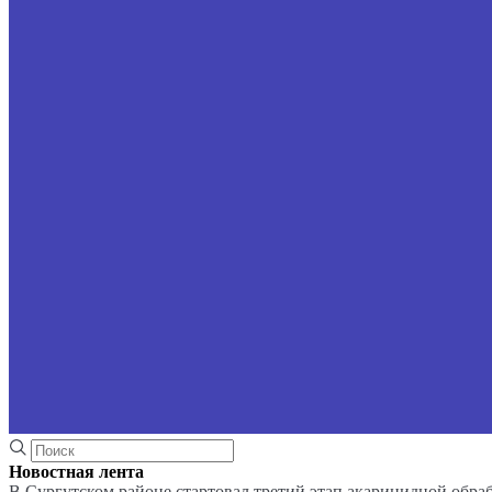
Новостная лента
В Сургутском районе стартовал третий этап акарицидной обра