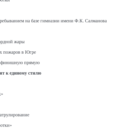
пребыванием на базе гимназии имени Ф.К. Салманова
ордной жары
ых пожаров в Югре
на финишную прямую
ят к единому стилю
к»
патрулирование
ботки»