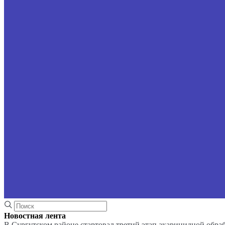
Новостная лента
В Сургутском районе стартовал третий этап акарицидной обра