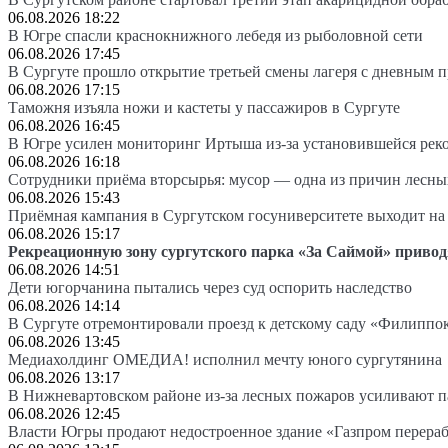
06.08.2026 18:22
В Югре спасли краснокнижного лебедя из рыболовной сети
06.08.2026 17:45
В Сургуте прошло открытие третьей смены лагеря с дневным 
06.08.2026 17:15
Таможня изъяла ножи и кастеты у пассажиров в Сургуте
06.08.2026 16:45
В Югре усилен мониторинг Иртыша из-за установившейся рек
06.08.2026 16:18
Сотрудники приёма вторсырья: мусор — одна из причин лесн
06.08.2026 15:43
Приёмная кампания в Сургутском госуниверситете выходит 
06.08.2026 15:17
Рекреационную зону сургутского парка «За Саймой» привод
06.08.2026 14:51
Дети югорчанина пытались через суд оспорить наследство
06.08.2026 14:14
В Сургуте отремонтировали проезд к детскому саду «Филиппо
06.08.2026 13:45
Медиахолдинг ОМЕДИА! исполнил мечту юного сургутянина
06.08.2026 13:17
В Нижневартовском районе из-за лесных пожаров усиливают 
06.08.2026 12:45
Власти Югры продают недостроенное здание «Газпром перера