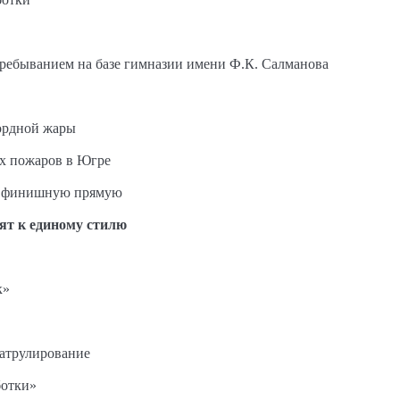
пребыванием на базе гимназии имени Ф.К. Салманова
ордной жары
ых пожаров в Югре
на финишную прямую
ят к единому стилю
к»
патрулирование
ботки»