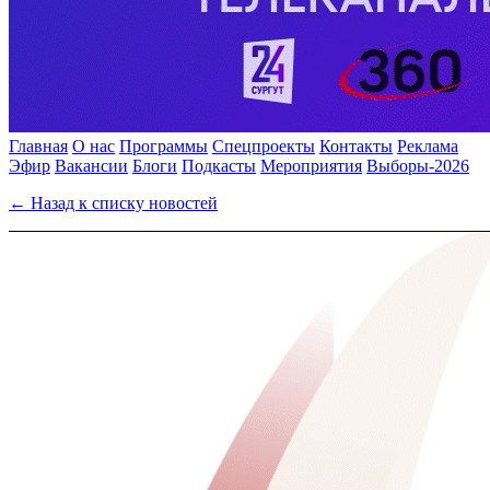
Главная
О нас
Программы
Спецпроекты
Контакты
Реклама
Эфир
Вакансии
Блоги
Подкасты
Мероприятия
Выборы-2026
← Назад к списку новостей