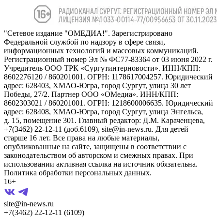
"Сетевое издание "ОМЕДИА!". Зарегистрировано
Федеральной службой по надзору в сфере связи,
информационных технологий и массовых коммуникаций.
Регистрационный номер Эл № ФС77-83364 от 03 июня 2022 г.
Учредитель ООО ТРК «Сургутинтерновости». ИНН/КПП:
8602276120 / 860201001. ОГРН: 1178617004257. Юридический
адрес: 628403, ХМАО-Югра, город Сургут, улица 30 лет
Победы, 27/2. Партнер ООО «ОМедиа». ИНН/КПП:
8602303021 / 860201001. ОГРН: 1218600006635. Юридический
адрес: 628408, ХМАО-Югра, город Сургут, улица Энгельса,
д. 15, помещение 301. Главный редактор: Д.М. Караченцева,
+7(3462) 22-12-11 (доб.6109), site@in-news.ru. Для детей
старше 16 лет. Все права на любые материалы,
опубликованные на сайте, защищены в соответствии с
законодательством об авторском и смежных правах. При
использовании активная ссылка на источник обязательна.
Политика обработки персональных данных.
16+
site@in-news.ru
+7(3462) 22-12-11 (6109)