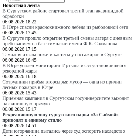
Новостная лента
В Сургутском районе стартовал третий этап акарицидной
обработки
06.08.2026 18:22
В Югре спасли краснокнижного лебедя из рыболовной сети
06.08.2026 17:45
В Сургуте прошло открытие третьей смены лагеря с дневным
пребыванием на базе гимназии имени Ф.К. Салманова
06.08.2026 17:15
Таможня изъяла ножи и кастеты у пассажиров в Сургуте
06.08.2026 16:45
В Югре усилен мониторинг Иртыша из-за установившейся
рекордной жары
06.08.2026 16:18
Сотрудники приёма вторсырья: мусор — одна из причин
лесных пожаров в Югре
06.08.2026 15:43
Приёмная кампания в Сургутском госуниверситете выходит
на финишную прямую
06.08.2026 15:17
Рекреационную зону сургутского парка «За Саймой»
приводят к единому стилю
06.08.2026 14:51
Дети югорчанина пытались через суд оспорить наследство