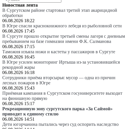
Новостная лента
В Сургутском районе стартовал третий этап акарицидной
обработки
06.08.2026 18:22
В Югре спасли краснокнижного лебедя из рыболовной сети
06.08.2026 17:45
В Сургуте прошло открытие третьей смены лагеря с дневным
пребыванием на базе гимназии имени Ф.К. Салманова
06.08.2026 17:15
Таможня изъяла ножи и кастеты у пассажиров в Сургуте
06.08.2026 16:45
В Югре усилен мониторинг Иртыша из-за установившейся
рекордной жары
06.08.2026 16:18
Сотрудники приёма вторсырья: мусор — одна из причин
лесных пожаров в Югре
06.08.2026 15:43
Приёмная кампания в Сургутском госуниверситете выходит
на финишную прямую
06.08.2026 15:17
Рекреационную зону сургутского парка «За Саймой»
приводят к единому стилю
06.08.2026 14:51
Дети югорчанина пытались через суд оспорить наследство