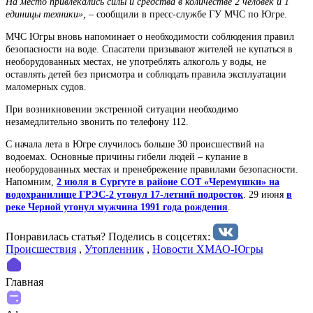
На место привлекались силы и средства в количестве 2 человек и 1
единицы техники», –
сообщили в пресс-службе ГУ МЧС по Югре.
МЧС Югры вновь напоминает о необходимости соблюдения правил
безопасности на воде. Спасатели призывают жителей не купаться в
необорудованных местах, не употреблять алкоголь у воды, не
оставлять детей без присмотра и соблюдать правила эксплуатации
маломерных судов.
При возникновении экстренной ситуации необходимо
незамедлительно звонить по телефону 112.
С начала лета в Югре случилось больше 30 происшествий на
водоемах. Основные причины гибели людей – купание в
необорудованных местах и пренебрежение правилами безопасности.
Напомним,
2 июля в Сургуте в районе СОТ «Черемушки» на
водохранилище ГРЭС-2 утонул 17-летний подросток
. 29 июня
в
реке Черной утонул мужчина 1991 года рождения
.
Понравилась статья? Поделиcь в соцсетях:
Происшествия
,
Утопленник
,
Новости ХМАО-Югры
Главная