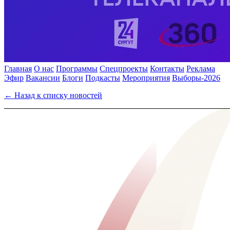
Главная
О нас
Программы
Спецпроекты
Контакты
Реклама
Эфир
Вакансии
Блоги
Подкасты
Мероприятия
Выборы-2026
← Назад к списку новостей