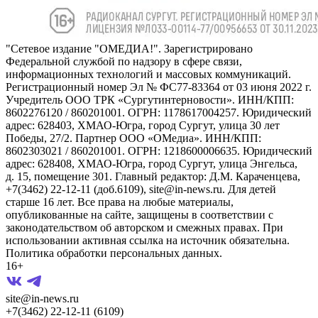
"Сетевое издание "ОМЕДИА!". Зарегистрировано
Федеральной службой по надзору в сфере связи,
информационных технологий и массовых коммуникаций.
Регистрационный номер Эл № ФС77-83364 от 03 июня 2022 г.
Учредитель ООО ТРК «Сургутинтерновости». ИНН/КПП:
8602276120 / 860201001. ОГРН: 1178617004257. Юридический
адрес: 628403, ХМАО-Югра, город Сургут, улица 30 лет
Победы, 27/2. Партнер ООО «ОМедиа». ИНН/КПП:
8602303021 / 860201001. ОГРН: 1218600006635. Юридический
адрес: 628408, ХМАО-Югра, город Сургут, улица Энгельса,
д. 15, помещение 301. Главный редактор: Д.М. Караченцева,
+7(3462) 22-12-11 (доб.6109), site@in-news.ru. Для детей
старше 16 лет. Все права на любые материалы,
опубликованные на сайте, защищены в соответствии с
законодательством об авторском и смежных правах. При
использовании активная ссылка на источник обязательна.
Политика обработки персональных данных.
16+
site@in-news.ru
+7(3462) 22-12-11 (6109)