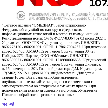
"Сетевое издание "ОМЕДИА!". Зарегистрировано
Федеральной службой по надзору в сфере связи,
информационных технологий и массовых коммуникаций.
Регистрационный номер Эл № ФС77-83364 от 03 июня 2022 г.
Учредитель ООО ТРК «Сургутинтерновости». ИНН/КПП:
8602276120 / 860201001. ОГРН: 1178617004257. Юридический
адрес: 628403, ХМАО-Югра, город Сургут, улица 30 лет
Победы, 27/2. Партнер ООО «ОМедиа». ИНН/КПП:
8602303021 / 860201001. ОГРН: 1218600006635. Юридический
адрес: 628408, ХМАО-Югра, город Сургут, улица Энгельса,
д. 15, помещение 301. Главный редактор: Д.М. Караченцева,
+7(3462) 22-12-11 (доб.6109), site@in-news.ru. Для детей
старше 16 лет. Все права на любые материалы,
опубликованные на сайте, защищены в соответствии с
законодательством об авторском и смежных правах. При
использовании активная ссылка на источник обязательна.
Политика обработки персональных данных.
16+