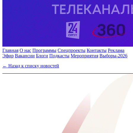
Главная
О нас
Программы
Спецпроекты
Контакты
Реклама
Эфир
Вакансии
Блоги
Подкасты
Мероприятия
Выборы-2026
← Назад к списку новостей