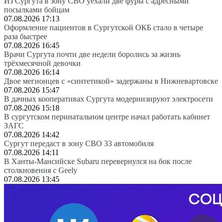
Из Сургута в зону СВО уехали две фуры с адресными
посылками бойцам
07.08.2026 17:13
Оформление пациентов в Сургутской ОКБ стало в четыре
раза быстрее
07.08.2026 16:45
Врачи Сургута почти две недели боролись за жизнь
трёхмесячной девочки
07.08.2026 16:14
Двое мегионцев с «синтетикой» задержаны в Нижневартовске
07.08.2026 15:47
В дачных кооперативах Сургута модернизируют электросети
07.08.2026 15:18
В сургутском перинатальном центре начал работать кабинет
ЗАГС
07.08.2026 14:42
Сургут передаст в зону СВО 33 автомобиля
07.08.2026 14:11
В Ханты-Мансийске Subaru перевернулся на бок после
столкновения с Geely
07.08.2026 13:45