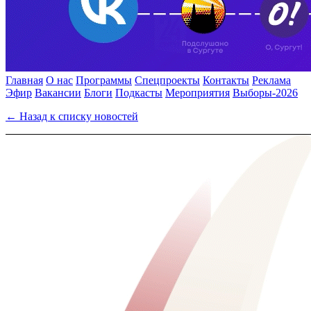
Главная
О нас
Программы
Спецпроекты
Контакты
Реклама
Эфир
Вакансии
Блоги
Подкасты
Мероприятия
Выборы-2026
← Назад к списку новостей