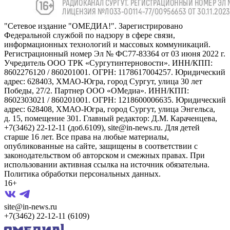
"Сетевое издание "ОМЕДИА!". Зарегистрировано
Федеральной службой по надзору в сфере связи,
информационных технологий и массовых коммуникаций.
Регистрационный номер Эл № ФС77-83364 от 03 июня 2022 г.
Учредитель ООО ТРК «Сургутинтерновости». ИНН/КПП:
8602276120 / 860201001. ОГРН: 1178617004257. Юридический
адрес: 628403, ХМАО-Югра, город Сургут, улица 30 лет
Победы, 27/2. Партнер ООО «ОМедиа». ИНН/КПП:
8602303021 / 860201001. ОГРН: 1218600006635. Юридический
адрес: 628408, ХМАО-Югра, город Сургут, улица Энгельса,
д. 15, помещение 301. Главный редактор: Д.М. Караченцева,
+7(3462) 22-12-11 (доб.6109), site@in-news.ru. Для детей
старше 16 лет. Все права на любые материалы,
опубликованные на сайте, защищены в соответствии с
законодательством об авторском и смежных правах. При
использовании активная ссылка на источник обязательна.
Политика обработки персональных данных.
16+
site@in-news.ru
+7(3462) 22-12-11 (6109)