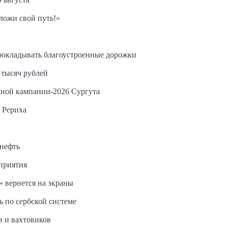
ложи свой путь!»
прокладывать благоустроенные дорожки
 тысяч рублей
жной кампании-2026 Сургута
 Рериха
 нефть
дприятия
 вернется на экраны
ь по сербской системе
в и вахтовиков