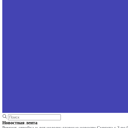
Новостная лента
Ремонт, стройка и лот недели: главные новости Сургута с 3 по 