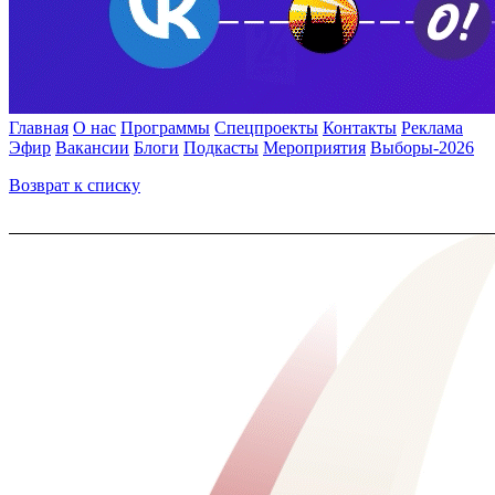
Главная
О нас
Программы
Спецпроекты
Контакты
Реклама
Эфир
Вакансии
Блоги
Подкасты
Мероприятия
Выборы-2026
Возврат к списку