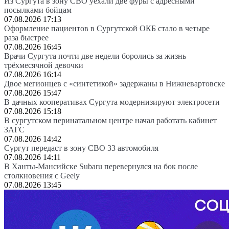
Из Сургута в зону СВО уехали две фуры с адресными
посылками бойцам
07.08.2026 17:13
Оформление пациентов в Сургутской ОКБ стало в четыре
раза быстрее
07.08.2026 16:45
Врачи Сургута почти две недели боролись за жизнь
трёхмесячной девочки
07.08.2026 16:14
Двое мегионцев с «синтетикой» задержаны в Нижневартовске
07.08.2026 15:47
В дачных кооперативах Сургута модернизируют электросети
07.08.2026 15:18
В сургутском перинатальном центре начал работать кабинет
ЗАГС
07.08.2026 14:42
Сургут передаст в зону СВО 33 автомобиля
07.08.2026 14:11
В Ханты-Мансийске Subaru перевернулся на бок после
столкновения с Geely
07.08.2026 13:45