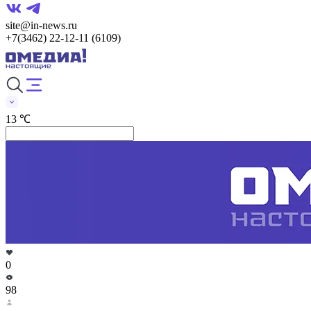
site@in-news.ru
+7(3462) 22-12-11 (6109)
13 ℃
0
98