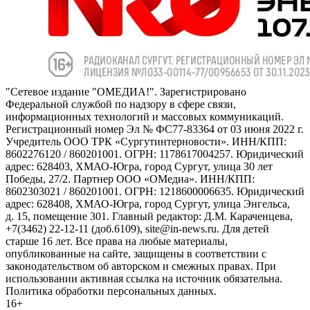
"Сетевое издание "ОМЕДИА!". Зарегистрировано
Федеральной службой по надзору в сфере связи,
информационных технологий и массовых коммуникаций.
Регистрационный номер Эл № ФС77-83364 от 03 июня 2022 г.
Учредитель ООО ТРК «Сургутинтерновости». ИНН/КПП:
8602276120 / 860201001. ОГРН: 1178617004257. Юридический
адрес: 628403, ХМАО-Югра, город Сургут, улица 30 лет
Победы, 27/2. Партнер ООО «ОМедиа». ИНН/КПП:
8602303021 / 860201001. ОГРН: 1218600006635. Юридический
адрес: 628408, ХМАО-Югра, город Сургут, улица Энгельса,
д. 15, помещение 301. Главный редактор: Д.М. Караченцева,
+7(3462) 22-12-11 (доб.6109), site@in-news.ru. Для детей
старше 16 лет. Все права на любые материалы,
опубликованные на сайте, защищены в соответствии с
законодательством об авторском и смежных правах. При
использовании активная ссылка на источник обязательна.
Политика обработки персональных данных.
16+