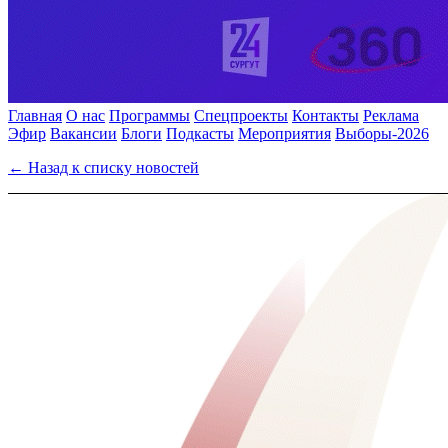
Главная
О нас
Программы
Спецпроекты
Контакты
Реклама
Эфир
Вакансии
Блоги
Подкасты
Мероприятия
Выборы-2026
← Назад к списку новостей