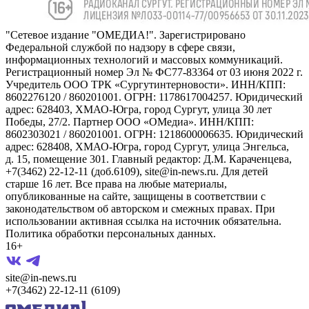
"Сетевое издание "ОМЕДИА!". Зарегистрировано
Федеральной службой по надзору в сфере связи,
информационных технологий и массовых коммуникаций.
Регистрационный номер Эл № ФС77-83364 от 03 июня 2022 г.
Учредитель ООО ТРК «Сургутинтерновости». ИНН/КПП:
8602276120 / 860201001. ОГРН: 1178617004257. Юридический
адрес: 628403, ХМАО-Югра, город Сургут, улица 30 лет
Победы, 27/2. Партнер ООО «ОМедиа». ИНН/КПП:
8602303021 / 860201001. ОГРН: 1218600006635. Юридический
адрес: 628408, ХМАО-Югра, город Сургут, улица Энгельса,
д. 15, помещение 301. Главный редактор: Д.М. Караченцева,
+7(3462) 22-12-11 (доб.6109), site@in-news.ru. Для детей
старше 16 лет. Все права на любые материалы,
опубликованные на сайте, защищены в соответствии с
законодательством об авторском и смежных правах. При
использовании активная ссылка на источник обязательна.
Политика обработки персональных данных.
16+
site@in-news.ru
+7(3462) 22-12-11 (6109)