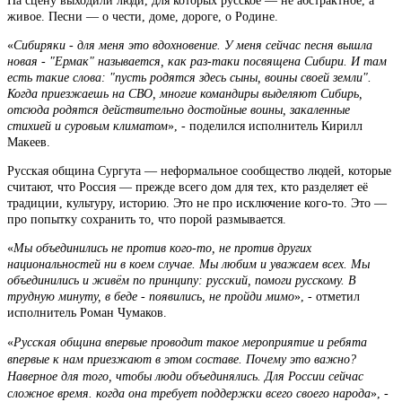
На сцену выходили люди, для которых русское — не абстрактное, а
живое. Песни — о чести, доме, дороге, о Родине.
«
Сибиряки - для меня это вдохновение. У меня сейчас песня вышла
новая - "Ермак" называется, как раз-таки посвящена Сибири. И там
есть такие слова: "пусть родятся здесь сыны, воины своей земли".
Когда приезжаешь на СВО, многие командиры выделяют Сибирь,
отсюда родятся действительно достойные воины, закаленные
стихией и суровым климатом
», - поделился исполнитель Кирилл
Макеев.
Русская община Сургута — неформальное сообщество людей, которые
считают, что Россия — прежде всего дом для тех, кто разделяет её
традиции, культуру, историю. Это не про исключение кого-то. Это —
про попытку сохранить то, что порой размывается.
«
Мы объединились не против кого-то, не против других
национальностей ни в коем случае. Мы любим и уважаем всех. Мы
объединились и живём по принципу: русский, помоги русскому. В
трудную минуту, в беде - появились, не пройди мимо
», - отметил
исполнитель Роман Чумаков.
«
Русская община впервые проводит такое мероприятие и ребята
впервые к нам приезжают в этом составе. Почему это важно?
Наверное для того, чтобы люди объединялись. Для России сейчас
сложное время. когда она требует поддержки всего своего народа
», -