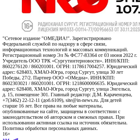
"Сетевое издание "ОМЕДИА!". Зарегистрировано
Федеральной службой по надзору в сфере связи,
информационных технологий и массовых коммуникаций.
Регистрационный номер Эл № ФС77-83364 от 03 июня 2022 г.
Учредитель ООО ТРК «Сургутинтерновости». ИНН/КПП:
8602276120 / 860201001. ОГРН: 1178617004257. Юридический
адрес: 628403, ХМАО-Югра, город Сургут, улица 30 лет
Победы, 27/2. Партнер ООО «ОМедиа». ИНН/КПП:
8602303021 / 860201001. ОГРН: 1218600006635. Юридический
адрес: 628408, ХМАО-Югра, город Сургут, улица Энгельса,
д. 15, помещение 301. Главный редактор: Д.М. Караченцева,
+7(3462) 22-12-11 (доб.6109), site@in-news.ru. Для детей
старше 16 лет. Все права на любые материалы,
опубликованные на сайте, защищены в соответствии с
законодательством об авторском и смежных правах. При
использовании активная ссылка на источник обязательна.
Политика обработки персональных данных.
16+