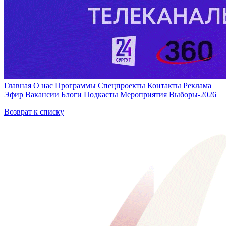
Главная
О нас
Программы
Спецпроекты
Контакты
Реклама
Эфир
Вакансии
Блоги
Подкасты
Мероприятия
Выборы-2026
Возврат к списку