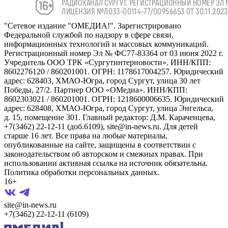
"Сетевое издание "ОМЕДИА!". Зарегистрировано
Федеральной службой по надзору в сфере связи,
информационных технологий и массовых коммуникаций.
Регистрационный номер Эл № ФС77-83364 от 03 июня 2022 г.
Учредитель ООО ТРК «Сургутинтерновости». ИНН/КПП:
8602276120 / 860201001. ОГРН: 1178617004257. Юридический
адрес: 628403, ХМАО-Югра, город Сургут, улица 30 лет
Победы, 27/2. Партнер ООО «ОМедиа». ИНН/КПП:
8602303021 / 860201001. ОГРН: 1218600006635. Юридический
адрес: 628408, ХМАО-Югра, город Сургут, улица Энгельса,
д. 15, помещение 301. Главный редактор: Д.М. Караченцева,
+7(3462) 22-12-11 (доб.6109), site@in-news.ru. Для детей
старше 16 лет. Все права на любые материалы,
опубликованные на сайте, защищены в соответствии с
законодательством об авторском и смежных правах. При
использовании активная ссылка на источник обязательна.
Политика обработки персональных данных.
16+
site@in-news.ru
+7(3462) 22-12-11 (6109)