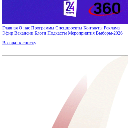
Главная
О нас
Программы
Спецпроекты
Контакты
Реклама
Эфир
Вакансии
Блоги
Подкасты
Мероприятия
Выборы-2026
Возврат к списку