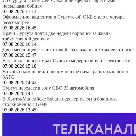
Из Сургута в зону СВО уехали две фуры с адресными
посылками бойцам
07.08.2026 17:13
Оформление пациентов в Сургутской ОКБ стало в четыре
раза быстрее
07.08.2026 16:45
Врачи Сургута почти две недели боролись за жизнь
трёхмесячной девочки
07.08.2026 16:14
Двое мегионцев с «синтетикой» задержаны в Нижневартовске
07.08.2026 15:47
В дачных кооперативах Сургута модернизируют электросети
07.08.2026 15:18
В сургутском перинатальном центре начал работать кабинет
ЗАГС
07.08.2026 14:42
Сургут передаст в зону СВО 33 автомобиля
07.08.2026 14:11
В Ханты-Мансийске Subaru перевернулся на бок после
столкновения с Geely
07.08.2026 13:45