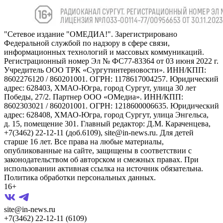
"Сетевое издание "ОМЕДИА!". Зарегистрировано
Федеральной службой по надзору в сфере связи,
информационных технологий и массовых коммуникаций.
Регистрационный номер Эл № ФС77-83364 от 03 июня 2022 г.
Учредитель ООО ТРК «Сургутинтерновости». ИНН/КПП:
8602276120 / 860201001. ОГРН: 1178617004257. Юридический
адрес: 628403, ХМАО-Югра, город Сургут, улица 30 лет
Победы, 27/2. Партнер ООО «ОМедиа». ИНН/КПП:
8602303021 / 860201001. ОГРН: 1218600006635. Юридический
адрес: 628408, ХМАО-Югра, город Сургут, улица Энгельса,
д. 15, помещение 301. Главный редактор: Д.М. Караченцева,
+7(3462) 22-12-11 (доб.6109), site@in-news.ru. Для детей
старше 16 лет. Все права на любые материалы,
опубликованные на сайте, защищены в соответствии с
законодательством об авторском и смежных правах. При
использовании активная ссылка на источник обязательна.
Политика обработки персональных данных.
16+
site@in-news.ru
+7(3462) 22-12-11 (6109)