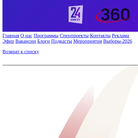
Главная
О нас
Программы
Спецпроекты
Контакты
Реклама
Эфир
Вакансии
Блоги
Подкасты
Мероприятия
Выборы-2026
Возврат к списку