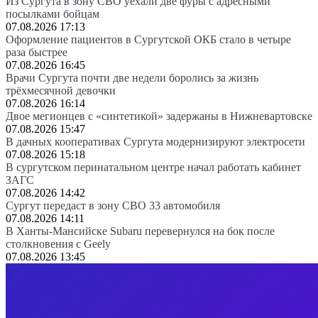
Из Сургута в зону СВО уехали две фуры с адресными
посылками бойцам
07.08.2026 17:13
Оформление пациентов в Сургутской ОКБ стало в четыре
раза быстрее
07.08.2026 16:45
Врачи Сургута почти две недели боролись за жизнь
трёхмесячной девочки
07.08.2026 16:14
Двое мегионцев с «синтетикой» задержаны в Нижневартовске
07.08.2026 15:47
В дачных кооперативах Сургута модернизируют электросети
07.08.2026 15:18
В сургутском перинатальном центре начал работать кабинет
ЗАГС
07.08.2026 14:42
Сургут передаст в зону СВО 33 автомобиля
07.08.2026 14:11
В Ханты-Мансийске Subaru перевернулся на бок после
столкновения с Geely
07.08.2026 13:45