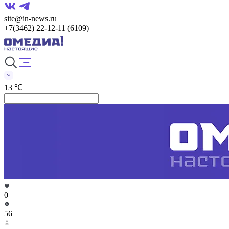
site@in-news.ru
+7(3462) 22-12-11 (6109)
13 ℃
0
56