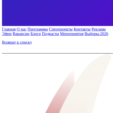
Главная
О нас
Программы
Спецпроекты
Контакты
Реклама
Эфир
Вакансии
Блоги
Подкасты
Мероприятия
Выборы-2026
Возврат к списку