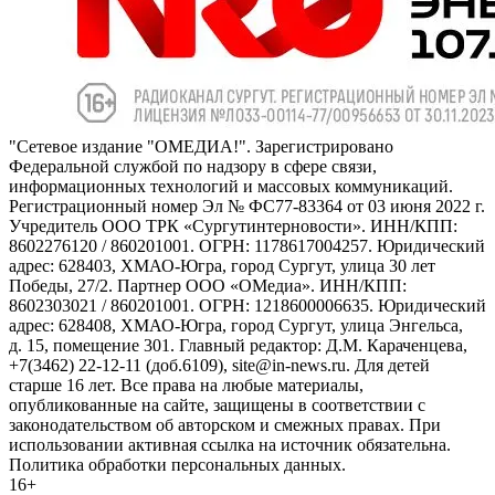
"Сетевое издание "ОМЕДИА!". Зарегистрировано
Федеральной службой по надзору в сфере связи,
информационных технологий и массовых коммуникаций.
Регистрационный номер Эл № ФС77-83364 от 03 июня 2022 г.
Учредитель ООО ТРК «Сургутинтерновости». ИНН/КПП:
8602276120 / 860201001. ОГРН: 1178617004257. Юридический
адрес: 628403, ХМАО-Югра, город Сургут, улица 30 лет
Победы, 27/2. Партнер ООО «ОМедиа». ИНН/КПП:
8602303021 / 860201001. ОГРН: 1218600006635. Юридический
адрес: 628408, ХМАО-Югра, город Сургут, улица Энгельса,
д. 15, помещение 301. Главный редактор: Д.М. Караченцева,
+7(3462) 22-12-11 (доб.6109), site@in-news.ru. Для детей
старше 16 лет. Все права на любые материалы,
опубликованные на сайте, защищены в соответствии с
законодательством об авторском и смежных правах. При
использовании активная ссылка на источник обязательна.
Политика обработки персональных данных.
16+