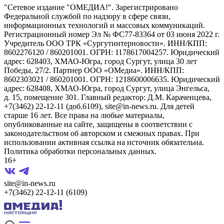
"Сетевое издание "ОМЕДИА!". Зарегистрировано
Федеральной службой по надзору в сфере связи,
информационных технологий и массовых коммуникаций.
Регистрационный номер Эл № ФС77-83364 от 03 июня 2022 г.
Учредитель ООО ТРК «Сургутинтерновости». ИНН/КПП:
8602276120 / 860201001. ОГРН: 1178617004257. Юридический
адрес: 628403, ХМАО-Югра, город Сургут, улица 30 лет
Победы, 27/2. Партнер ООО «ОМедиа». ИНН/КПП:
8602303021 / 860201001. ОГРН: 1218600006635. Юридический
адрес: 628408, ХМАО-Югра, город Сургут, улица Энгельса,
д. 15, помещение 301. Главный редактор: Д.М. Караченцева,
+7(3462) 22-12-11 (доб.6109), site@in-news.ru. Для детей
старше 16 лет. Все права на любые материалы,
опубликованные на сайте, защищены в соответствии с
законодательством об авторском и смежных правах. При
использовании активная ссылка на источник обязательна.
Политика обработки персональных данных.
16+
site@in-news.ru
+7(3462) 22-12-11 (6109)