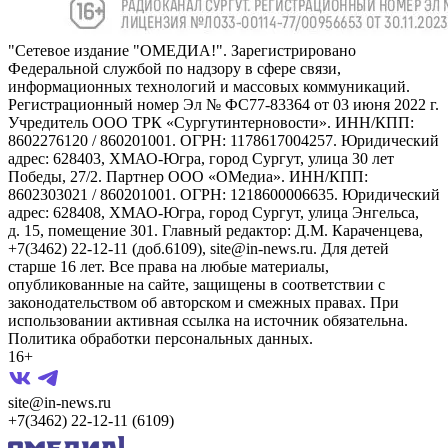
"Сетевое издание "ОМЕДИА!". Зарегистрировано
Федеральной службой по надзору в сфере связи,
информационных технологий и массовых коммуникаций.
Регистрационный номер Эл № ФС77-83364 от 03 июня 2022 г.
Учредитель ООО ТРК «Сургутинтерновости». ИНН/КПП:
8602276120 / 860201001. ОГРН: 1178617004257. Юридический
адрес: 628403, ХМАО-Югра, город Сургут, улица 30 лет
Победы, 27/2. Партнер ООО «ОМедиа». ИНН/КПП:
8602303021 / 860201001. ОГРН: 1218600006635. Юридический
адрес: 628408, ХМАО-Югра, город Сургут, улица Энгельса,
д. 15, помещение 301. Главный редактор: Д.М. Караченцева,
+7(3462) 22-12-11 (доб.6109), site@in-news.ru. Для детей
старше 16 лет. Все права на любые материалы,
опубликованные на сайте, защищены в соответствии с
законодательством об авторском и смежных правах. При
использовании активная ссылка на источник обязательна.
Политика обработки персональных данных.
16+
site@in-news.ru
+7(3462) 22-12-11 (6109)