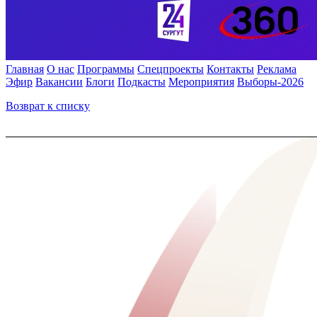
Главная
О нас
Программы
Спецпроекты
Контакты
Реклама
Эфир
Вакансии
Блоги
Подкасты
Мероприятия
Выборы-2026
Возврат к списку