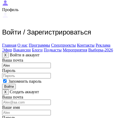
Профиль
Войти
/
Зарегистрироваться
Главная
О нас
Программы
Спецпроекты
Контакты
Реклама
Эфир
Вакансии
Блоги
Подкасты
Мероприятия
Выборы-2026
Войти в аккаунт
X
Ваша почта
Пароль
Запомнить пароль
Войти
Создать аккаунт
X
Ваша почта
Ваше имя
Пароль