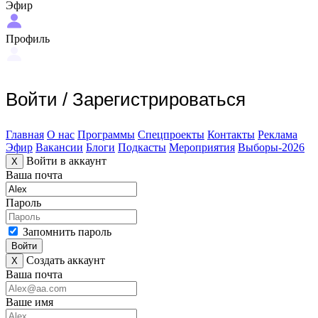
Эфир
Профиль
Войти
/
Зарегистрироваться
Главная
О нас
Программы
Спецпроекты
Контакты
Реклама
Эфир
Вакансии
Блоги
Подкасты
Мероприятия
Выборы-2026
Войти в аккаунт
X
Ваша почта
Пароль
Запомнить пароль
Войти
Создать аккаунт
X
Ваша почта
Ваше имя