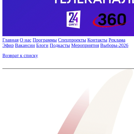
Главная
О нас
Программы
Спецпроекты
Контакты
Реклама
Эфир
Вакансии
Блоги
Подкасты
Мероприятия
Выборы-2026
Возврат к списку