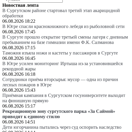
Новостная лента
В Сургутском районе стартовал третий этап акарицидной
обработки
06.08.2026 18:22
В Югре спасли краснокнижного лебедя из рыболовной сети
06.08.2026 17:45
В Сургуте прошло открытие третьей смены лагеря с дневным
пребыванием на базе гимназии имени Ф.К. Салманова
06.08.2026 17:15
Таможня изъяла ножи и кастеты у пассажиров в Сургуте
06.08.2026 16:45
В Югре усилен мониторинг Иртыша из-за установившейся
рекордной жары
06.08.2026 16:18
Сотрудники приёма вторсырья: мусор — одна из причин
лесных пожаров в Югре
06.08.2026 15:43
Приёмная кампания в Сургутском госуниверситете выходит
на финишную прямую
06.08.2026 15:17
Рекреационную зону сургутского парка «За Саймой»
приводят к единому стилю
06.08.2026 14:51
Дети югорчанина пытались через суд оспорить наследство