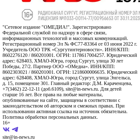
"Сетевое издание "ОМЕДИА!". Зарегистрировано
Федеральной службой по надзору в сфере связи,
информационных технологий и массовых коммуникаций.
Регистрационный номер Эл № ФС77-83364 от 03 июня 2022 г.
Учредитель ООО ТРК «Сургутинтерновости». ИНН/КПП:
8602276120 / 860201001. ОГРН: 1178617004257. Юридический
адрес: 628403, ХМАО-Югра, город Сургут, улица 30 лет
Победы, 27/2. Партнер ООО «ОМедиа». ИНН/КПП:
8602303021 / 860201001. ОГРН: 1218600006635. Юридический
адрес: 628408, ХМАО-Югра, город Сургут, улица Энгельса,
д. 15, помещение 301. Главный редактор: Д.М. Караченцева,
+7(3462) 22-12-11 (доб.6109), site@in-news.ru. Для детей
старше 16 лет. Все права на любые материалы,
опубликованные на сайте, защищены в соответствии с
законодательством об авторском и смежных правах. При
использовании активная ссылка на источник обязательна.
Политика обработки персональных данных.
16+
site@in-news.ru