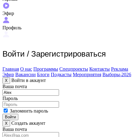
Эфир
Профиль
Войти
/
Зарегистрироваться
Главная
О нас
Программы
Спецпроекты
Контакты
Реклама
Эфир
Вакансии
Блоги
Подкасты
Мероприятия
Выборы-2026
Войти в аккаунт
X
Ваша почта
Пароль
Запомнить пароль
Войти
Создать аккаунт
X
Ваша почта