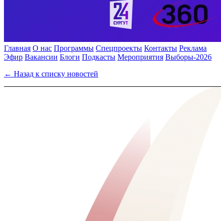
Главная
О нас
Программы
Спецпроекты
Контакты
Реклама
Эфир
Вакансии
Блоги
Подкасты
Мероприятия
Выборы-2026
← Назад к списку новостей