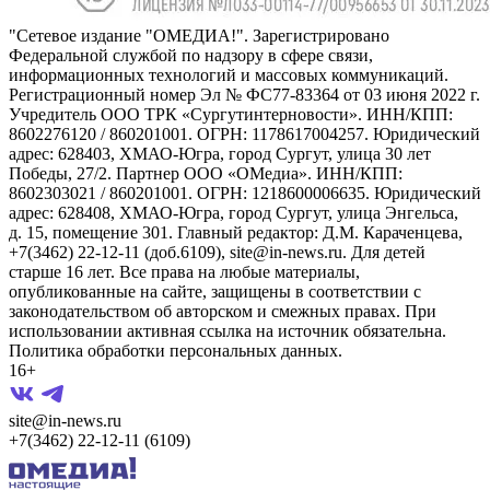
"Сетевое издание "ОМЕДИА!". Зарегистрировано
Федеральной службой по надзору в сфере связи,
информационных технологий и массовых коммуникаций.
Регистрационный номер Эл № ФС77-83364 от 03 июня 2022 г.
Учредитель ООО ТРК «Сургутинтерновости». ИНН/КПП:
8602276120 / 860201001. ОГРН: 1178617004257. Юридический
адрес: 628403, ХМАО-Югра, город Сургут, улица 30 лет
Победы, 27/2. Партнер ООО «ОМедиа». ИНН/КПП:
8602303021 / 860201001. ОГРН: 1218600006635. Юридический
адрес: 628408, ХМАО-Югра, город Сургут, улица Энгельса,
д. 15, помещение 301. Главный редактор: Д.М. Караченцева,
+7(3462) 22-12-11 (доб.6109), site@in-news.ru. Для детей
старше 16 лет. Все права на любые материалы,
опубликованные на сайте, защищены в соответствии с
законодательством об авторском и смежных правах. При
использовании активная ссылка на источник обязательна.
Политика обработки персональных данных.
16+
site@in-news.ru
+7(3462) 22-12-11 (6109)