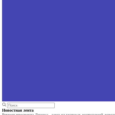
Новостная лента
Ремонт проспекта Ленина - одно из главных достижений доро