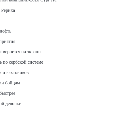
 Рериха
 нефть
дприятия
 вернется на экраны
ь по сербской системе
в и вахтовиков
ми бойцам
быстрее
ной девочки