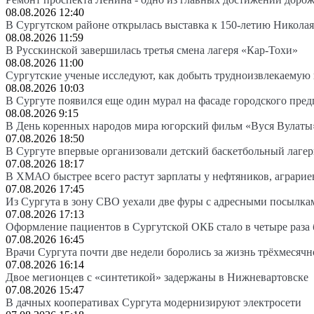
08.08.2026 12:40
В Сургутском районе открылась выставка к 150-летию Николая
08.08.2026 11:59
В Русскинской завершилась третья смена лагеря «Кар-Тохи»
08.08.2026 11:00
Сургутские ученые исследуют, как добыть трудноизвлекаемую
08.08.2026 10:03
В Сургуте появился еще один мурал на фасаде городского пре
08.08.2026 9:15
В День коренных народов мира югорский фильм «Вуся Вулаты»
07.08.2026 18:50
В Сургуте впервые организовали детский баскетбольный лагер
07.08.2026 18:17
В ХМАО быстрее всего растут зарплаты у нефтяников, аграрие
07.08.2026 17:45
Из Сургута в зону СВО уехали две фуры с адресными посылка
07.08.2026 17:13
Оформление пациентов в Сургутской ОКБ стало в четыре раза 
07.08.2026 16:45
Врачи Сургута почти две недели боролись за жизнь трёхмесяч
07.08.2026 16:14
Двое мегионцев с «синтетикой» задержаны в Нижневартовске
07.08.2026 15:47
В дачных кооперативах Сургута модернизируют электросети