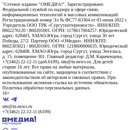
"Сетевое издание "ОМЕДИА!". Зарегистрировано
Федеральной службой по надзору в сфере связи,
информационных технологий и массовых коммуникаций.
Регистрационный номер Эл № ФС77-83364 от 03 июня 2022 г.
Учредитель ООО ТРК «Сургутинтерновости». ИНН/КПП:
8602276120 / 860201001. ОГРН: 1178617004257. Юридический
адрес: 628403, ХМАО-Югра, город Сургут, улица 30 лет
Победы, 27/2. Партнер ООО «ОМедиа». ИНН/КПП:
8602303021 / 860201001. ОГРН: 1218600006635. Юридический
адрес: 628408, ХМАО-Югра, город Сургут, улица Энгельса,
д. 15, помещение 301. Главный редактор: Д.М. Караченцева,
+7(3462) 22-12-11 (доб.6109), site@in-news.ru. Для детей
старше 16 лет. Все права на любые материалы,
опубликованные на сайте, защищены в соответствии с
законодательством об авторском и смежных правах. При
использовании активная ссылка на источник обязательна.
Политика обработки персональных данных.
16+
site@in-news.ru
+7(3462) 22-12-11 (6109)