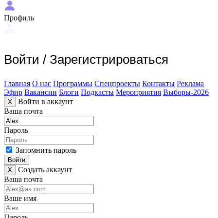
Профиль
Войти
/
Зарегистрироваться
Главная
О нас
Программы
Спецпроекты
Контакты
Реклама
Эфир
Вакансии
Блоги
Подкасты
Мероприятия
Выборы-2026
Войти в аккаунт
X
Ваша почта
Пароль
Запомнить пароль
Войти
Создать аккаунт
X
Ваша почта
Ваше имя
Пароль