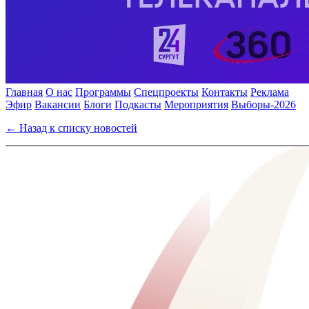
Главная
О нас
Программы
Спецпроекты
Контакты
Реклама
Эфир
Вакансии
Блоги
Подкасты
Мероприятия
Выборы-2026
← Назад к списку новостей