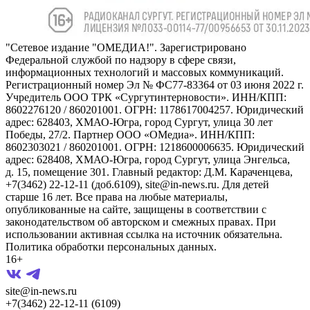
"Сетевое издание "ОМЕДИА!". Зарегистрировано
Федеральной службой по надзору в сфере связи,
информационных технологий и массовых коммуникаций.
Регистрационный номер Эл № ФС77-83364 от 03 июня 2022 г.
Учредитель ООО ТРК «Сургутинтерновости». ИНН/КПП:
8602276120 / 860201001. ОГРН: 1178617004257. Юридический
адрес: 628403, ХМАО-Югра, город Сургут, улица 30 лет
Победы, 27/2. Партнер ООО «ОМедиа». ИНН/КПП:
8602303021 / 860201001. ОГРН: 1218600006635. Юридический
адрес: 628408, ХМАО-Югра, город Сургут, улица Энгельса,
д. 15, помещение 301. Главный редактор: Д.М. Караченцева,
+7(3462) 22-12-11 (доб.6109), site@in-news.ru. Для детей
старше 16 лет. Все права на любые материалы,
опубликованные на сайте, защищены в соответствии с
законодательством об авторском и смежных правах. При
использовании активная ссылка на источник обязательна.
Политика обработки персональных данных.
16+
site@in-news.ru
+7(3462) 22-12-11 (6109)