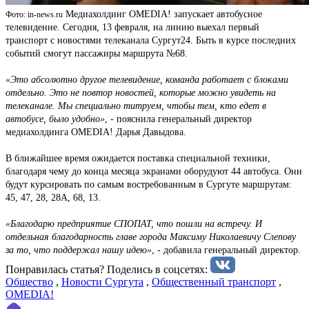
Медиахолдинг OMEDIA! запускает автобусное
Фото: in-news.ru
телевидение. Сегодня, 13 февраля, на линию выехал первый
транспорт с новостями телеканала Сургут24. Быть в курсе последних
событий смогут пассажиры маршрута №68.
«Это абсолютно другое телевидение, команда работает с блоками
отдельно. Это не повтор новостей, которые можно увидеть на
телеканале. Мы специально титруем, чтобы тем, кто едет в
автобусе, было удобно»
, - пояснила генеральный директор
медиахолдинга OMEDIA! Дарья Давыдова.
В ближайшее время ожидается поставка специальной техники,
благодаря чему до конца месяца экранами оборудуют 44 автобуса. Они
будут курсировать по самым востребованным в Сургуте маршрутам:
45, 47, 28, 28А, 68, 13.
«Благодарю предприятие СПОПАТ, что пошли на встречу. И
отдельная благодарность главе города Максиму Николаевичу Слепову
за то, что поддержал нашу идею»
, - добавила генеральный директор.
Понравилась статья? Поделиcь в соцсетях:
Общество
,
Новости Сургута
,
Общественный транспорт
,
OMEDIA!