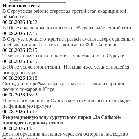
Новостная лента
В Сургутском районе стартовал третий этап акарицидной
обработки
06.08.2026 18:22
В Югре спасли краснокнижного лебедя из рыболовной сети
06.08.2026 17:45
В Сургуте прошло открытие третьей смены лагеря с дневным
пребыванием на базе гимназии имени Ф.К. Салманова
06.08.2026 17:15
Таможня изъяла ножи и кастеты у пассажиров в Сургуте
06.08.2026 16:45
В Югре усилен мониторинг Иртыша из-за установившейся
рекордной жары
06.08.2026 16:18
Сотрудники приёма вторсырья: мусор — одна из причин
лесных пожаров в Югре
06.08.2026 15:43
Приёмная кампания в Сургутском госуниверситете выходит
на финишную прямую
06.08.2026 15:17
Рекреационную зону сургутского парка «За Саймой»
приводят к единому стилю
06.08.2026 14:51
Дети югорчанина пытались через суд оспорить наследство