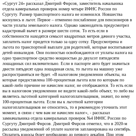
«Сургут 24» рассказал Дмитрий Фирсов, заместитель начальника
отдела камеральных проверок номер четыре ИФНС России по
Сургуту. Размер транспортного налога не изменился. Новшества
коснулись и льгот. Первое – отменено послабление для пенсионеров в
части уплаты земельного налога. Однако законодатель предусмотрел
кадастровый вычет в размере шести соток. То есть если в
собственности находятся семьсот квадратных метров дачного участка,
заплатить налог придется только за одну сотку. Предусмотрена и
льгота по транспортной выплате для родителей, которые воспитывают
детей-инвалидов. Они полностью освобождаются от уплаты налога на
одно транспортное средство мощностью до двухсот пятидесяти
лошадиных сил включительно. Если в паспорте авто будет значиться
двести пятьдесят одна лошадиная сила, то льгота на машину уже
распространяться не будет. «В налоговом уведомлении объекты, на
которые предоставлена 100-процентная льгота или по которым по
какой-либо причине не начислен налог, не отображаются. То есть если
вы в налоговом уведомлении не видите какой-либо объект, то либо вы
являетесь льготной категорией налогоплательщиков, значит, по нему
100-процентная льгота. Если вы к льготной категории
налогоплательщиков не относитесь, то я рекомендую уточнить этот
момент, в связи с чем вам не начислен налог», - рассказал
замначальника отдела камеральных проверок №4 ИФНС России по
Сургуту Дмитрий Фирсов. Дмитрий Фирсов отметил, что в 2020-м
рассылка уведомлений об уплате налогов запланирована на сентябрь.
Оплатить взносы будет необходимо до первого декабря. При этом