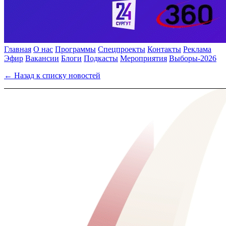
Главная
О нас
Программы
Спецпроекты
Контакты
Реклама
Эфир
Вакансии
Блоги
Подкасты
Мероприятия
Выборы-2026
← Назад к списку новостей