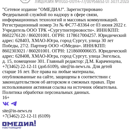
"Сетевое издание "ОМЕДИА!". Зарегистрировано
Федеральной службой по надзору в сфере связи,
информационных технологий и массовых коммуникаций.
Регистрационный номер Эл № ФС77-83364 от 03 июня 2022 г.
Учредитель ООО ТРК «Сургутинтерновости». ИНН/КПП:
8602276120 / 860201001. ОГРН: 1178617004257. Юридический
адрес: 628403, ХМАО-Югра, город Сургут, улица 30 лет
Победы, 27/2. Партнер ООО «ОМедиа». ИНН/КПП:
8602303021 / 860201001. ОГРН: 1218600006635. Юридический
адрес: 628408, ХМАО-Югра, город Сургут, улица Энгельса,
д. 15, помещение 301. Главный редактор: Д.М. Караченцева,
+7(3462) 22-12-11 (доб.6109), site@in-news.ru. Для детей
старше 16 лет. Все права на любые материалы,
опубликованные на сайте, защищены в соответствии с
законодательством об авторском и смежных правах. При
использовании активная ссылка на источник обязательна.
Политика обработки персональных данных.
16+
site@in-news.ru
+7(3462) 22-12-11 (6109)