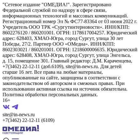
"Сетевое издание "ОМЕДИА!". Зарегистрировано
Федеральной службой по надзору в сфере связи,
информационных технологий и массовых коммуникаций.
Регистрационный номер Эл № ФС77-83364 от 03 июня 2022 г.
Учредитель ООО ТРК «Сургутинтерновости». ИНН/КПП:
8602276120 / 860201001. ОГРН: 1178617004257. Юридический
адрес: 628403, ХМАО-Югра, город Сургут, улица 30 лет
Победы, 27/2. Партнер ООО «ОМедиа». ИНН/КПП:
8602303021 / 860201001. ОГРН: 1218600006635. Юридический
адрес: 628408, ХМАО-Югра, город Сургут, улица Энгельса,
д. 15, помещение 301. Главный редактор: Д.М. Караченцева,
+7(3462) 22-12-11 (доб.6109), site@in-news.ru. Для детей
старше 16 лет. Все права на любые материалы,
опубликованные на сайте, защищены в соответствии с
законодательством об авторском и смежных правах. При
использовании активная ссылка на источник обязательна.
Политика обработки персональных данных.
16+
site@in-news.ru
+7(3462) 22-12-11 (6109)