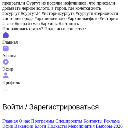
превратили Сургут из поселка нефтяников, что приехали
добывать черное золото, в город, где хочется жить
#осургут #сургут24 #историясургута #сургутинтерновости
#историягорода #архивноевидео #архивныефото #история
#факт #югра #хмао #архивы #летопись
Понравилась статья? Поделиcьв соц сетях:
Главная
Афиша
Эфир
Профиль
Войти
/
Зарегистрироваться
Главная
О нас
Программы
Спецпроекты
Контакты
Реклама
Эфир
Вакансии
Блоги
Подкасты
Мероприятия
Выборы-2026