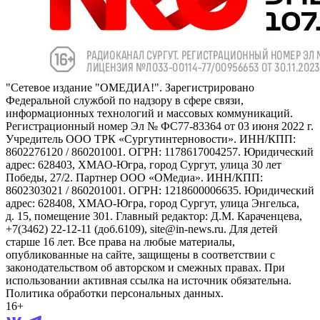
"Сетевое издание "ОМЕДИА!". Зарегистрировано
Федеральной службой по надзору в сфере связи,
информационных технологий и массовых коммуникаций.
Регистрационный номер Эл № ФС77-83364 от 03 июня 2022 г.
Учредитель ООО ТРК «Сургутинтерновости». ИНН/КПП:
8602276120 / 860201001. ОГРН: 1178617004257. Юридический
адрес: 628403, ХМАО-Югра, город Сургут, улица 30 лет
Победы, 27/2. Партнер ООО «ОМедиа». ИНН/КПП:
8602303021 / 860201001. ОГРН: 1218600006635. Юридический
адрес: 628408, ХМАО-Югра, город Сургут, улица Энгельса,
д. 15, помещение 301. Главный редактор: Д.М. Караченцева,
+7(3462) 22-12-11 (доб.6109), site@in-news.ru. Для детей
старше 16 лет. Все права на любые материалы,
опубликованные на сайте, защищены в соответствии с
законодательством об авторском и смежных правах. При
использовании активная ссылка на источник обязательна.
Политика обработки персональных данных.
16+