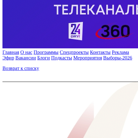
Главная
О нас
Программы
Спецпроекты
Контакты
Реклама
Эфир
Вакансии
Блоги
Подкасты
Мероприятия
Выборы-2026
Возврат к списку