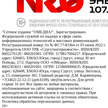
"Сетевое издание "ОМЕДИА!". Зарегистрировано
Федеральной службой по надзору в сфере связи,
информационных технологий и массовых коммуникаций.
Регистрационный номер Эл № ФС77-83364 от 03 июня 2022 г.
Учредитель ООО ТРК «Сургутинтерновости». ИНН/КПП:
8602276120 / 860201001. ОГРН: 1178617004257. Юридический
адрес: 628403, ХМАО-Югра, город Сургут, улица 30 лет
Победы, 27/2. Партнер ООО «ОМедиа». ИНН/КПП:
8602303021 / 860201001. ОГРН: 1218600006635. Юридический
адрес: 628408, ХМАО-Югра, город Сургут, улица Энгельса,
д. 15, помещение 301. Главный редактор: Д.М. Караченцева,
+7(3462) 22-12-11 (доб.6109), site@in-news.ru. Для детей
старше 16 лет. Все права на любые материалы,
опубликованные на сайте, защищены в соответствии с
законодательством об авторском и смежных правах. При
использовании активная ссылка на источник обязательна.
Политика обработки персональных данных.
16+