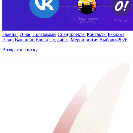
Главная
О нас
Программы
Спецпроекты
Контакты
Реклама
Эфир
Вакансии
Блоги
Подкасты
Мероприятия
Выборы-2026
Возврат к списку