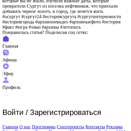
которые вы не знали, изучили важные даты, которые
превратили Сургут из поселка нефтяников, что приехали
добывать черное золото, в город, где хочется жить
#осургут #сургут24 #историясургута #сургутинтерновости
#историягорода #архивноевидео #архивныефото #история
#факт #югра #хмао #архивы #летопись
Понравилась статья? Поделиcьв соц сетях:
Главная
Афиша
Эфир
Профиль
Войти
/
Зарегистрироваться
Главная
О нас
Программы
Спецпроекты
Контакты
Реклама