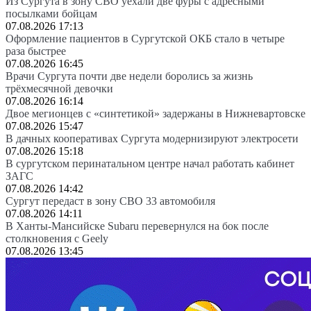
Из Сургута в зону СВО уехали две фуры с адресными
посылками бойцам
07.08.2026 17:13
Оформление пациентов в Сургутской ОКБ стало в четыре
раза быстрее
07.08.2026 16:45
Врачи Сургута почти две недели боролись за жизнь
трёхмесячной девочки
07.08.2026 16:14
Двое мегионцев с «синтетикой» задержаны в Нижневартовске
07.08.2026 15:47
В дачных кооперативах Сургута модернизируют электросети
07.08.2026 15:18
В сургутском перинатальном центре начал работать кабинет
ЗАГС
07.08.2026 14:42
Сургут передаст в зону СВО 33 автомобиля
07.08.2026 14:11
В Ханты-Мансийске Subaru перевернулся на бок после
столкновения с Geely
07.08.2026 13:45