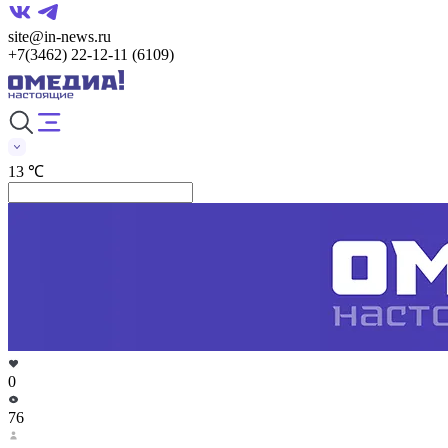
site@in-news.ru
+7(3462) 22-12-11 (6109)
13 ℃
0
76