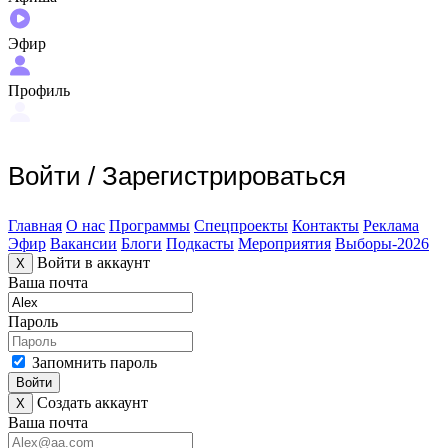
Эфир
Профиль
Войти
/
Зарегистрироваться
Главная
О нас
Программы
Спецпроекты
Контакты
Реклама
Эфир
Вакансии
Блоги
Подкасты
Мероприятия
Выборы-2026
Войти в аккаунт
X
Ваша почта
Пароль
Запомнить пароль
Войти
Создать аккаунт
X
Ваша почта