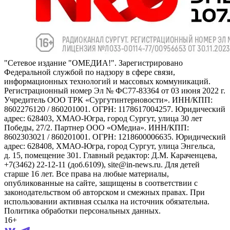
"Сетевое издание "ОМЕДИА!". Зарегистрировано
Федеральной службой по надзору в сфере связи,
информационных технологий и массовых коммуникаций.
Регистрационный номер Эл № ФС77-83364 от 03 июня 2022 г.
Учредитель ООО ТРК «Сургутинтерновости». ИНН/КПП:
8602276120 / 860201001. ОГРН: 1178617004257. Юридический
адрес: 628403, ХМАО-Югра, город Сургут, улица 30 лет
Победы, 27/2. Партнер ООО «ОМедиа». ИНН/КПП:
8602303021 / 860201001. ОГРН: 1218600006635. Юридический
адрес: 628408, ХМАО-Югра, город Сургут, улица Энгельса,
д. 15, помещение 301. Главный редактор: Д.М. Караченцева,
+7(3462) 22-12-11 (доб.6109), site@in-news.ru. Для детей
старше 16 лет. Все права на любые материалы,
опубликованные на сайте, защищены в соответствии с
законодательством об авторском и смежных правах. При
использовании активная ссылка на источник обязательна.
Политика обработки персональных данных.
16+