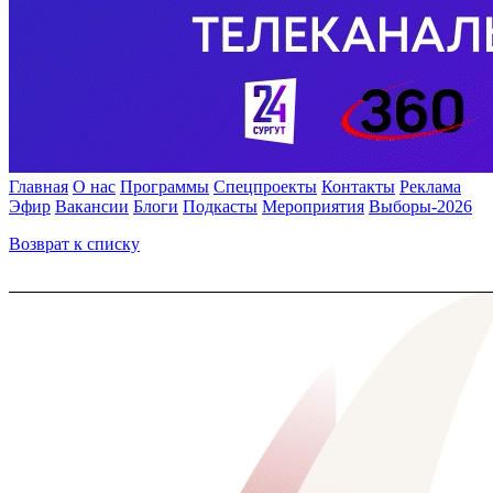
Главная
О нас
Программы
Спецпроекты
Контакты
Реклама
Эфир
Вакансии
Блоги
Подкасты
Мероприятия
Выборы-2026
Возврат к списку