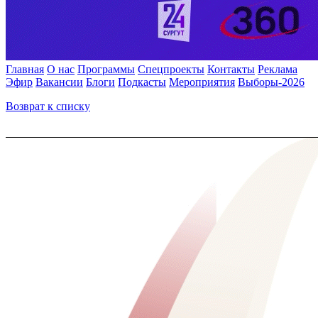
Главная
О нас
Программы
Спецпроекты
Контакты
Реклама
Эфир
Вакансии
Блоги
Подкасты
Мероприятия
Выборы-2026
Возврат к списку