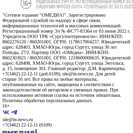
"Сетевое издание "ОМЕДИА!". Зарегистрировано
Федеральной службой по надзору в сфере связи,
информационных технологий и массовых коммуникаций.
Регистрационный номер Эл № ФС77-83364 от 03 июня 2022 г.
Учредитель ООО ТРК «Сургутинтерновости». ИНН/КПП:
8602276120 / 860201001. ОГРН: 1178617004257. Юридический
адрес: 628403, ХМАО-Югра, город Сургут, улица 30 лет
Победы, 27/2. Партнер ООО «ОМедиа». ИНН/КПП:
8602303021 / 860201001. ОГРН: 1218600006635. Юридический
адрес: 628408, ХМАО-Югра, город Сургут, улица Энгельса,
д. 15, помещение 301. Главный редактор: Д.М. Караченцева,
+7(3462) 22-12-11 (доб.6109), site@in-news.ru. Для детей
старше 16 лет. Все права на любые материалы,
опубликованные на сайте, защищены в соответствии с
законодательством об авторском и смежных правах. При
использовании активная ссылка на источник обязательна.
Политика обработки персональных данных.
16+
site@in-news.ru
+7(3462) 22-12-11 (6109)