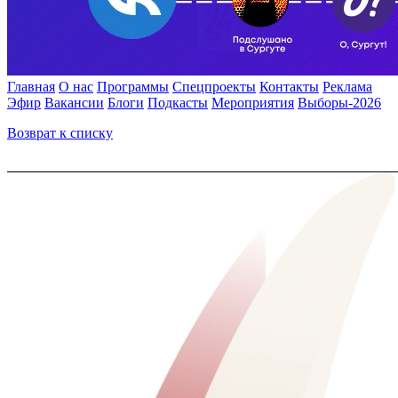
Главная
О нас
Программы
Спецпроекты
Контакты
Реклама
Эфир
Вакансии
Блоги
Подкасты
Мероприятия
Выборы-2026
Возврат к списку