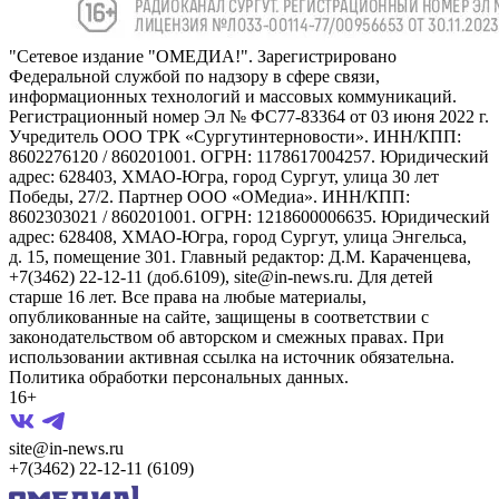
"Сетевое издание "ОМЕДИА!". Зарегистрировано
Федеральной службой по надзору в сфере связи,
информационных технологий и массовых коммуникаций.
Регистрационный номер Эл № ФС77-83364 от 03 июня 2022 г.
Учредитель ООО ТРК «Сургутинтерновости». ИНН/КПП:
8602276120 / 860201001. ОГРН: 1178617004257. Юридический
адрес: 628403, ХМАО-Югра, город Сургут, улица 30 лет
Победы, 27/2. Партнер ООО «ОМедиа». ИНН/КПП:
8602303021 / 860201001. ОГРН: 1218600006635. Юридический
адрес: 628408, ХМАО-Югра, город Сургут, улица Энгельса,
д. 15, помещение 301. Главный редактор: Д.М. Караченцева,
+7(3462) 22-12-11 (доб.6109), site@in-news.ru. Для детей
старше 16 лет. Все права на любые материалы,
опубликованные на сайте, защищены в соответствии с
законодательством об авторском и смежных правах. При
использовании активная ссылка на источник обязательна.
Политика обработки персональных данных.
16+
site@in-news.ru
+7(3462) 22-12-11 (6109)