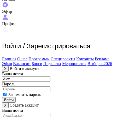
Эфир
Профиль
Войти
/
Зарегистрироваться
Главная
О нас
Программы
Спецпроекты
Контакты
Реклама
Эфир
Вакансии
Блоги
Подкасты
Мероприятия
Выборы-2026
Войти в аккаунт
X
Ваша почта
Пароль
Запомнить пароль
Войти
Создать аккаунт
X
Ваша почта