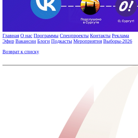
Главная
О нас
Программы
Спецпроекты
Контакты
Реклама
Эфир
Вакансии
Блоги
Подкасты
Мероприятия
Выборы-2026
Возврат к списку