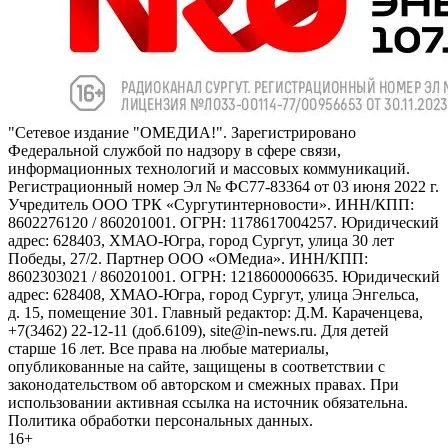
"Сетевое издание "ОМЕДИА!". Зарегистрировано
Федеральной службой по надзору в сфере связи,
информационных технологий и массовых коммуникаций.
Регистрационный номер Эл № ФС77-83364 от 03 июня 2022 г.
Учредитель ООО ТРК «Сургутинтерновости». ИНН/КПП:
8602276120 / 860201001. ОГРН: 1178617004257. Юридический
адрес: 628403, ХМАО-Югра, город Сургут, улица 30 лет
Победы, 27/2. Партнер ООО «ОМедиа». ИНН/КПП:
8602303021 / 860201001. ОГРН: 1218600006635. Юридический
адрес: 628408, ХМАО-Югра, город Сургут, улица Энгельса,
д. 15, помещение 301. Главный редактор: Д.М. Караченцева,
+7(3462) 22-12-11 (доб.6109), site@in-news.ru. Для детей
старше 16 лет. Все права на любые материалы,
опубликованные на сайте, защищены в соответствии с
законодательством об авторском и смежных правах. При
использовании активная ссылка на источник обязательна.
Политика обработки персональных данных.
16+