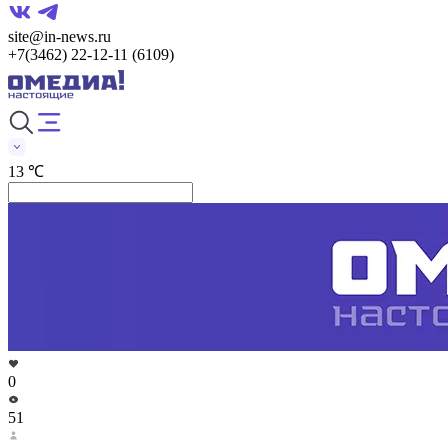
site@in-news.ru
+7(3462) 22-12-11 (6109)
13 ℃
0
51