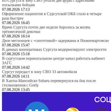
Из Сургута в зону СВО уехали две фуры с адресными
посылками бойцам
07.08.2026 17:13
Оформление пациентов в Сургутской ОКБ стало в четыре
раза быстрее
07.08.2026 16:45
Врачи Сургута почти две недели боролись за жизнь
трёхмесячной девочки
07.08.2026 16:14
Двое мегионцев с «синтетикой» задержаны в Нижневартовске
07.08.2026 15:47
В дачных кооперативах Сургута модернизируют электросети
07.08.2026 15:18
В сургутском перинатальном центре начал работать кабинет
ЗАГС
07.08.2026 14:42
Сургут передаст в зону СВО 33 автомобиля
07.08.2026 14:11
В Ханты-Мансийске Subaru перевернулся на бок после
столкновения с Geely
07.08.2026 13:45