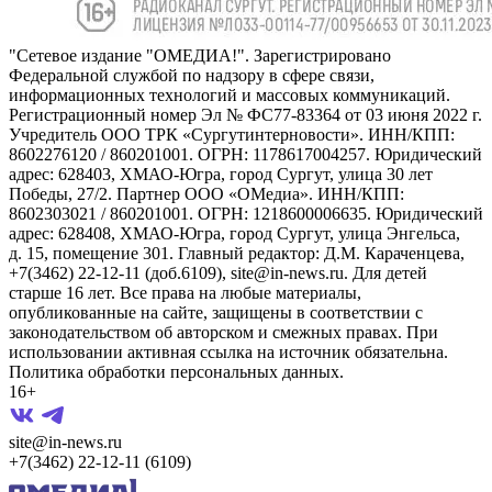
"Сетевое издание "ОМЕДИА!". Зарегистрировано
Федеральной службой по надзору в сфере связи,
информационных технологий и массовых коммуникаций.
Регистрационный номер Эл № ФС77-83364 от 03 июня 2022 г.
Учредитель ООО ТРК «Сургутинтерновости». ИНН/КПП:
8602276120 / 860201001. ОГРН: 1178617004257. Юридический
адрес: 628403, ХМАО-Югра, город Сургут, улица 30 лет
Победы, 27/2. Партнер ООО «ОМедиа». ИНН/КПП:
8602303021 / 860201001. ОГРН: 1218600006635. Юридический
адрес: 628408, ХМАО-Югра, город Сургут, улица Энгельса,
д. 15, помещение 301. Главный редактор: Д.М. Караченцева,
+7(3462) 22-12-11 (доб.6109), site@in-news.ru. Для детей
старше 16 лет. Все права на любые материалы,
опубликованные на сайте, защищены в соответствии с
законодательством об авторском и смежных правах. При
использовании активная ссылка на источник обязательна.
Политика обработки персональных данных.
16+
site@in-news.ru
+7(3462) 22-12-11 (6109)