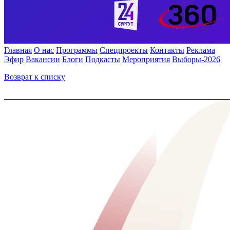
Главная
О нас
Программы
Спецпроекты
Контакты
Реклама
Эфир
Вакансии
Блоги
Подкасты
Мероприятия
Выборы-2026
Возврат к списку